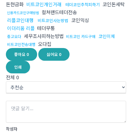
돈현금화
비트코인개인거래
코인돈세탁
테더코인추척피하기
컬쳐랜드테더전송
신용카드코인구매방법
리플코인대행
코인믹싱
비트코인사는방법
이더리움 리플
테더무통
세무조사피하는방법
코인이체
중고오다
비트코인 카드구매
오다집
비트코인전송대행
좋아요
0
싫어요
0
인쇄
전체
0
작성자