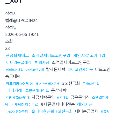
작성자
텔레@UPCOIN24
작성일
2026-06-06 19:41
조회
33
현금화재테크
소액결제비트코인구입
개인지갑 고가매입
소액결제비트코인구입
이더리움클레식
해외자금
탈세돈세탁
비트코인
파이코인사는곳
테더코인매입
24시코인구매
송금대행
btc현금화
아프리카tv돈믹싱
테더구매 테더판매
문상코인구입
테더거래
문상세탁
코인구매사이트
자금세탁문의
금은돈믹싱
소액결제세
트론 리플코인판매
비트매입
휴대폰결제테더전송
해외자금
탁
돈세탁최저수수료
솔라나현금화 sol현금화
테더송금업체
trc20 원화구입
리플송