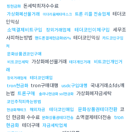
돈세탁최저수수료
핑현금화
테더코
가상화폐선물거래
트론 리플 전송업체
이더리움메타마스크
인믹싱
소액결제비트구입
테더코인이체구입
세무조
장외거래업체
사피하는방법
테더코인믹싱
핸드폰결제현금화85%
카드코인구입
처
문화상품권코인구매
가상화폐선물거래
비트코인개인거
비트코인세탁
테더개인거래
래
테더코인매입
장외거래업체
tron구매대행
국내거래소fds깨
tron현금화
usdc구입대행
는법
트론구매
가상화폐자금세탁
솔라나현금화 sol현금화
코인추적피하는방법
문화상품권테더전환
코
테더코인매입
해외자금
현금화재테크
인 현금화 수수료
소액결제테더전송
tron
문화상품권테더전송
현금화
테더구매
자금세탁업체