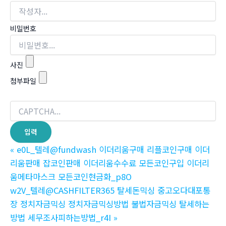
비밀번호
사진
첨부파일
«
e0L_텔레@fundwash 이더리움구매 리플코인구매 이더
리움판매 잡코인판매 이더리움수수료 모든코인구입 이더리
움메타마스크 모든코인현금화_p8O
w2V_텔레@CASHFILTER365 탈세돈믹싱 중고오다대포통
장 정치자금믹싱 정치자금믹싱방법 불법자금믹싱 탈세하는
방법 세무조사피하는방법_r4I
»