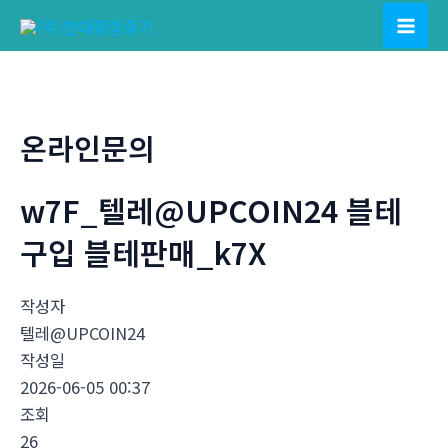
콘
텐
Mai
츠
Men
로
건
온라인문의
너
뛰
w7F_텔레@UPCOIN24 블테
기
구입 블테판매_k7X
작성자
텔레@UPCOIN24
작성일
2026-06-05 00:37
조회
26