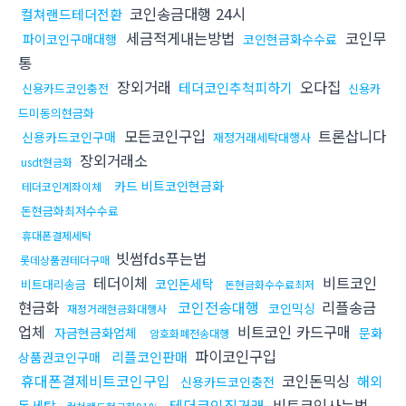
코인송금대행 24시
컬쳐랜드테더전환
세금적게내는방법
코인무
파이코인구매대행
코인현금화수수료
통
장외거래
오다집
테더코인추척피하기
신용카드코인충전
신용카
드미동의현금화
모든코인구입
트론삽니다
신용카드코인구매
재정거래세탁대행사
장외거래소
usdt현금화
카드 비트코인현금화
테더코인계좌이체
돈현금화최저수수료
휴대폰결제세탁
빗썸fds푸는법
롯데상품권테더구매
테더이체
비트코인
코인돈세탁
비트대리송금
돈현금화수수료최저
현금화
코인전송대행
리플송금
코인믹싱
재정거래현금화대행사
업체
비트코인 카드구매
자금현금화업체
문화
암호화폐전송대행
파이코인구입
리플코인판매
상품권코인구매
휴대폰결제비트코인구입
코인돈믹싱
해외
신용카드코인충전
테더코인직거래
비트코인사는법
돈세탁