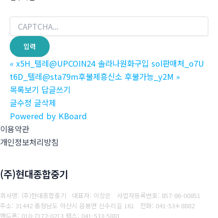
«
x5H_텔레@UPCOIN24 솔라나원화구입 sol판매처_o7U
t6D_텔레@sta79m후불제흥신소 후불가능_y2M
»
목록보기
답글쓰기
글수정
글삭제
Powered by KBoard
이용약관
개인정보처리방침
(주)현대종합중기
회사명: (주)현대종합중기 대표자: 이상은
사업자등록번호: 857-86-00851
주소: 31442 충청남도 아산시 음봉면 신수리길 161
전화: 041-534-8882
핸드폰: 010-7172-0213
팩스: 041-533-5881