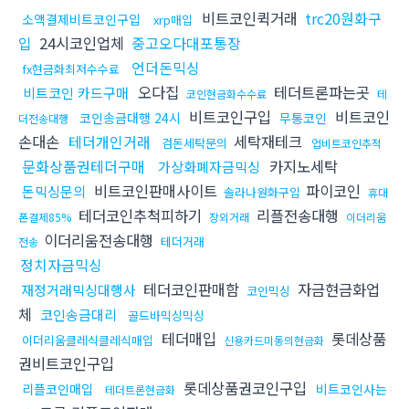
비트코인퀵거래
trc20원화구
소액결제비트코인구입
xrp매입
입
24시코인업체
중고오다대포통장
언더돈믹싱
fx현금화최저수수료
오다집
테더트론파는곳
비트코인 카드구매
코인현금화수수료
테
비트코인구입
비트코인
코인송금대행 24시
무통코인
더전송대행
손대손
테더개인거래
세탁재테크
검돈세탁문의
업비트코인추적
문화상품권테더구매
카지노세탁
가상화폐자금믹싱
비트코인판매사이트
파이코인
돈믹싱문의
솔라나원화구입
휴대
테더코인추척피하기
리플전송대행
폰결제85%
장외거래
이더리움
이더리움전송대행
테더거래
전송
정치자금믹싱
테더코인판매함
자금현금화업
재정거래믹싱대행사
코인믹싱
체
코인송금대리
골드바믹싱믹싱
테더매입
롯데상품
이더리움클레식클레식매입
신용카드미동의현금화
권비트코인구입
롯데상품권코인구입
리플코인매입
비트코인사는
테더트론현금화