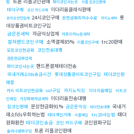
트론 리플코인판매
법
파이코인사는곳
리플 잡코인판매
이더리움클레식판매
테더구매
코인 카드구매
24시코인구매
롯
돈현금화최저수수료
돈믹싱안전업체
카지노세탁
데상품권비트코인구입
금은돈세탁
자금믹싱업체
아프리카tv돈세탁
컬쳐랜드코인구매
소액결제85%
trc20판매
리플코인구매
코인전송대행
모든코인현금화
검돈현금화업체
핸드폰결제테더전송
파이코인사는곳
국내거래소fds송금시간
롯데상품권비트코인구입
테더코인판
매함
sol구입
카지노믹싱
카드 비트코인현금화
이더리움매입
비트코
이더리움전송대행
인매입
가상화폐자금세탁
문상현금화91%
국내거
잡코인판매
금은돈믹싱
테더전송대행
래소fds우회하는법
태더
trc20사는법
테더개인거래
리플매입
원화환전
테더코인송금
코인원화구입
코인 카드구매
트론 리플코인판매
솔라나원화구입