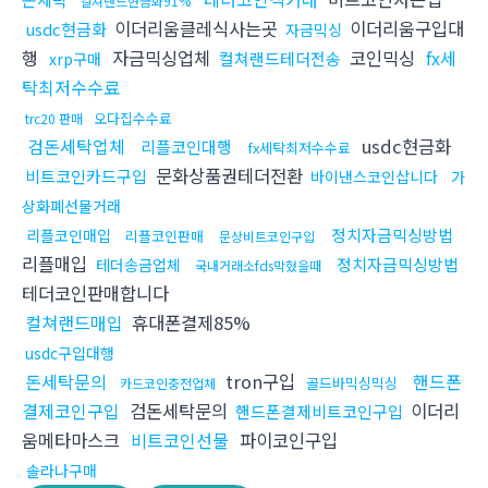
컬쳐랜드현금화91%
이더리움클레식사는곳
이더리움구입대
usdc현금화
자금믹싱
행
자금믹싱업체
코인믹싱
fx세
컬쳐랜드테더전송
xrp구매
탁최저수수료
오다집수수료
trc20 판매
검돈세탁업체
usdc현금화
리플코인대행
fx세탁최저수수료
문화상품권테더전환
비트코인카드구입
바이낸스코인삽니다
가
상화폐선물거래
정치자금믹싱방법
리플코인매입
리플코인판매
문상비트코인구입
리플매입
정치자금믹싱방법
테더송금업체
국내거래소fds막혔을때
테더코인판매합니다
컬쳐랜드매입
휴대폰결제85%
usdc구입대행
돈세탁문의
tron구입
핸드폰
골드바믹싱믹싱
카드코인충전업체
결제코인구입
검돈세탁문의
이더리
핸드폰결제비트코인구입
움메타마스크
비트코인선물
파이코인구입
솔라나구매