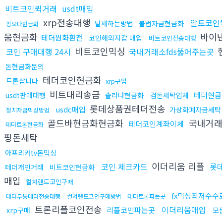
비트코인퀵거래
usdt매입
xrp전송대행
알트코인
탈세하는방법
불법자금현금화
핑오다현금화
움현금화
바이
테더원화환전
코인해외지갑 매입
비트코인전송대행
비트코인믹싱
코인 구매대행 24시
국내거래소fds뚫어주는곳
돈현금화문의
테더코인현금화
트론삽니다
xrp구입
비트대리송금
테더현금
usdt판매대행
솔라나현금화
검돈세탁업체
롯데상품권테더전송
usdc매입
가상화폐자금세탁
정치자금믹싱방법
골드바현금화현금화
국내거래
테더코인계좌이체
테더트론현금화
핑돈세탁
아프리카tv돈믹싱
이더리움 리플
코인 체크카드
롯
테더개인거래
비트코인현금화
매입
컬쳐랜드코인구매
fx믹싱최저수수
테더무통테더전송대행
컬쳐랜드코인구매방법
테더트론파는곳
트론리플코인전송
이더리움매입
리플코인파는곳
xrp구매
모