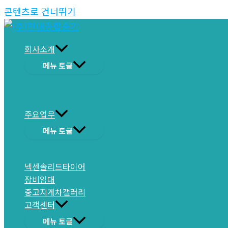
콘텐츠로 건너뛰기
회사소개
메뉴 토글
주요업무
메뉴 토글
넥센솔리드타이어
장비임대
중고지게차갤러리
고객센터
메뉴 토글