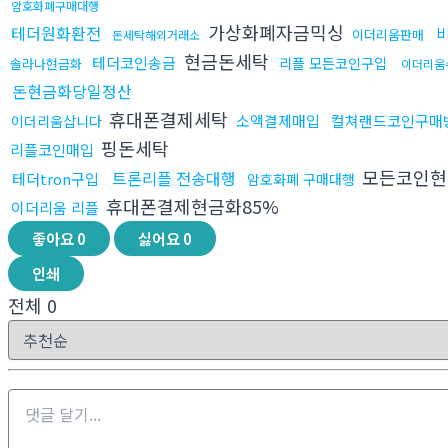
암호화폐구매대행
가상화폐자금믹싱
테더원화환전
이더리움판매
돈세탁해외거래소
현금돈세탁
테더코인송금
리플 모든코인구입
솔라나현금화
이더리움
돈현금화당일정산
휴대폰결제세탁
소액결제매입
컬쳐랜드코인구매
이더리움삽니다
핑돈세탁
리플코인매입
모든코인
트론리플 전송대행
테더tron구입
암호화폐 구매대행
휴대폰결제현금화85%
이더리움 리플
좋아요
0
싫어요
0
인쇄
전체
0