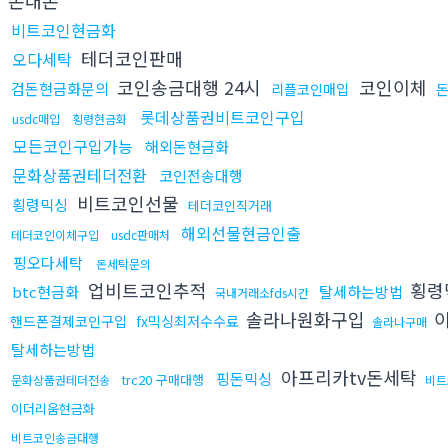
비트코인현금화
테더코인판매
오다세탁
코인송금대행 24시
코인이체
검돈현금화문의
리플코인매입
롯데상품권비트코인구입
usdc매입
횡령현금화
모든코인구입가능
해외돈현금화
문화상품권테더전환
코인전송대행
비트코인선물
횡령믹싱
테더코인직거래
해외선물현금인출
테더코인이체구입
usdc판매처
핑오다세탁
돈세탁문의
업비트코인추적
횡령
btc현금화
탈세하는방법
국내거래소fds시간
솔라나원화구입
이
핸드폰결제코인구입
fx믹싱최저수수료
솔라나구매
탈세하는방법
아프리카tv돈세탁
핑돈믹싱
trc20 구매대행
문화상품권테더전송
비트
이더리움현금화
비트코인송금대행