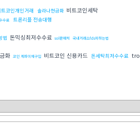
비트코인세탁
비트코인개인거래
솔라나현금화
트론리플 전송대행
수수료
돈믹싱최저수수료
방법
sol판매처
국내거래소fds피하는법
현금화
비트코인 신용카드
tr
돈세탁최저수수료
코인 계좌이체구입