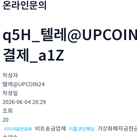
온라인문의
q5H_텔레@UPCOI
결제_a1Z
작성자
텔레@UPCOIN24
작성일
2026-06-04 20:29
조회
20
비트송금업체
가상화폐자금현
리플코인매입
이더리움현금화
손대손