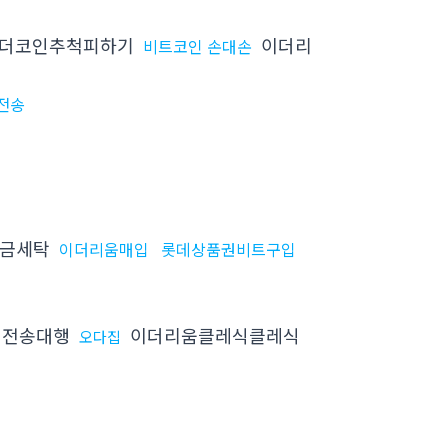
더코인추척피하기
이더리
비트코인 손대손
전송
금세탁
이더리움매입
롯데상품권비트구입
인전송대행
이더리움클레식클레식
오다집