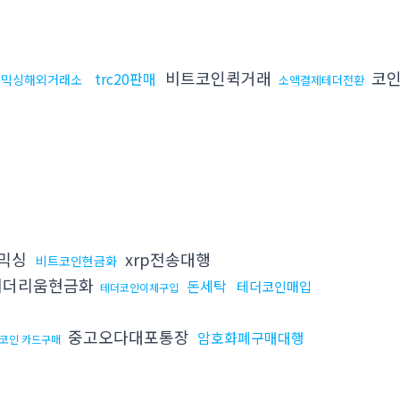
비트코인퀵거래
코인
trc20판매
돈믹싱해외거래소
소액결제테더전환
믹싱
xrp전송대행
비트코인현금화
더리움현금화
돈세탁
테더코인매입
테더코인이체구입
중고오다대포통장
암호화폐구매대행
코인 카드구매