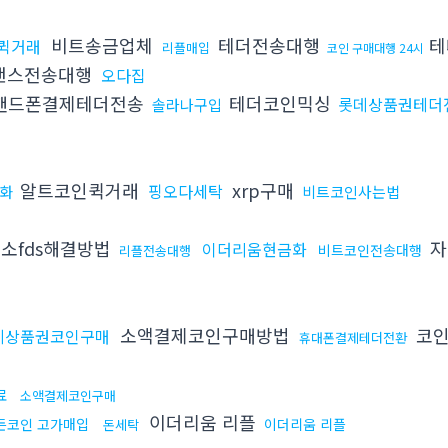
비트송금업체
테더전송대행
테
퀵거래
리플매입
코인 구매대행 24시
낸스전송대행
오다집
핸드폰결제테더전송
테더코인믹싱
롯데상품권테더
솔라나구입
알트코인퀵거래
xrp구매
핑오다세탁
화
비트코인사는법
소fds해결방법
자
이더리움현금화
비트코인전송대행
리플전송대행
소액결제코인구매방법
코
데상품권코인구매
휴대폰결제테더전환
료
소액결제코인구매
이더리움 리플
든코인 고가매입
이더리움 리플
돈세탁