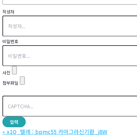
작성자
비밀번호
사진
첨부파일
«
x1Q_텔레 : bpmc55 카마그라신기환_j8W