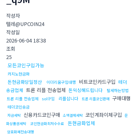
작성자
텔레@UPCOIN24
작성일
2026-06-04 18:38
조회
25
모든코인구입가능
카지노현금화
비트코인카드구입
돈현금화당일정산
테더
이더리움구입대행
트론 리플 전송업체
송금업체
돈믹싱해드립니다
탈세하는방법
구매대행
리플삽니다
트론 리플 전송업체
sol구입
트론 리플코인판매
테더코인송금
신용카드코인구매
코인계좌이체구입
자금세탁
소액결제세탁
문
돈현금화업체
화상품권세탁
코인현금화최저수수료
암호화폐전송대행