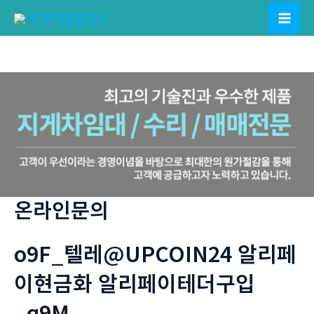
콘
텐
Mai
츠
Men
로
건
너
뛰
기
온라인문의
o9F_텔레@UPCOIN24 알리페
이현금화 알리페이테더구입
_q9M