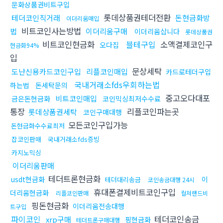
문화상품권비트구입
롯데상품권테더전환
테더코인직거래
돈현금화방
이더리움매입
비트코인사는방법
법
이더리움구매
이더리움삽니다
롯데상품권
비트코인현금화
블테구입
소액결제코인구
오다집
현금화94%
입
문상세탁
도난신용카드코인구입
리플코인매입
카드로테더구입
국내거래소fds우회하는법
하는법
돈세탁문의
중고오다대포
비트코인매입
금은돈현금화
코인믹싱최저수수료
통장
리플코인파는곳
롯데상품권세탁
코인구매대행
모든코인구입가능
돈현금화수수료최저
잡코인판매
국내거래소fds증빙
카지노믹싱
이더리움판매
테더트론현금화
usdt현금화
이
테더대리송금
코인송금대행 24시
휴대폰결제비트코인구입
더리움현금화
리플코인판매
컬쳐랜드비
핑돈현금화
이더리움전송대행
트구입
파이코인
테더코인송금
xrp구매
핑현금화
테더트론구매대행