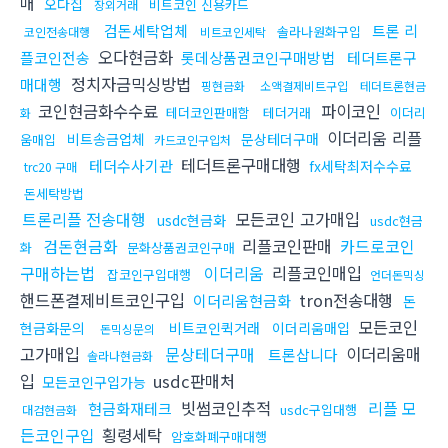
매
오다집
비트코인 신용카드
장외거래
검돈세탁업체
트론 리
솔라나원화구입
코인전송대행
비트코인세탁
오다현금화
플코인전송
롯데상품권코인구매방법
테더트론구
정치자금믹싱방법
매대행
핑현금화
소액결제비트구입
테더트론현금
코인현금화수수료
파이코인
테더코인판매함
테더거래
이더리
화
이더리움 리플
비트송금업체
문상테더구매
움매입
카드코인구입처
테더트론구매대행
테더수사기관
fx세탁최저수수료
trc20 구매
돈세탁방법
트론리플 전송대행
모든코인 고가매입
usdc현금화
usdc현금
검돈현금화
리플코인판매
카드로코인
화
문화상품권코인구매
구매하는법
이더리움
리플코인매입
잡코인구입대행
언더돈믹싱
핸드폰결제비트코인구입
tron전송대행
이더리움현금화
돈
모든코인
현금화문의
비트코인퀵거래
이더리움매입
돈믹싱문의
고가매입
문상테더구매
이더리움매
트론삽니다
솔라나현금화
입
usdc판매처
모든코인구입가능
빗썸코인추적
리플 모
현금화재테크
usdc구입대행
대검현금화
든코인구입
횡령세탁
암호화폐구매대행