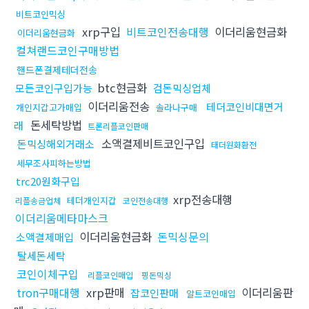
비트코인믹싱
xrp구입
비트코인전송대행
이더리움현금화
이더리움현금화
컬쳐랜드코인구매방법
핸드폰결제테더전송
btc현금화
모든코인구입가능
검돈믹싱업체
이더리움전송
테더코인비대면거
개인지갑고가매입
솔라나구매
돈세탁방법
래
트론리플코인판매
소액결제비트코인구입
돈믹싱해외거래소
태더원화환전
세무조사피하는방법
trc20원화구입
xrp전송대행
테더개인지갑
리플송금업체
코인전송대행
이더리움메타마스크
이더리움현금화
돈믹싱문의
소액결제매입
탈세돈세탁
코인이체구입
리플코인매입
핑돈믹싱
tron구매대행
xrp판매
이더리움판
잡코인판매
알트코인매입