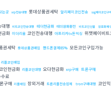
롯데상품권세탁
사는곳
알리페이코인전송
xrp전송대행
ssg페이코인구
송대행
테더현금화
테더원화환전
비트코인전송대행
비트코인선물
암호화폐
현금화
코인전송대행
위챗페이비트
이더리움
아프리카tv돈믹싱
품권세탁
모든코인구입가능
핸드폰결제85%
롯데상품권매입
리플코인매입
코인현금화
오다현금화
트론구매
xrp구매
리플코인대행
수수료
론구매
장외거래
코인믹
트론리플전송업체
tron구매대행
리플매입