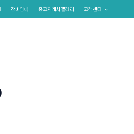
어
장비임대
중고지게차갤러리
고객센터
D