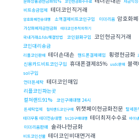
테더손대손
문화상품권현금화91%
자금믹싱
코인현금화수수료
테더코인직거래
비트송금업체
암호화
소액결제비트코인구입
이더리움
암호화폐전송대행
가상화폐자금현금화
테더코인추척피하기
코인현금직거래
코인원화구입
국내거래소fds해결방법
코인대리송금
테더손대손
횡령현금화
핸드폰결제매입
리플코인판매
휴대폰결제85%
블랙
신용카드비트코인구입
usdc판매
sol구입
테더코인매입
언더돈세탁
리플코인파는곳
컬쳐랜드91%
코인구매대행 24시
위챗페이현금화전문
탈세돈
돈세탁업체
컬쳐랜드코인구매
테더최저수수료
테더무통 테더전송대행
trc20구매대행
바이
솔라나현금화
이더리움판매
테더코인비대면거래
비트코인선물