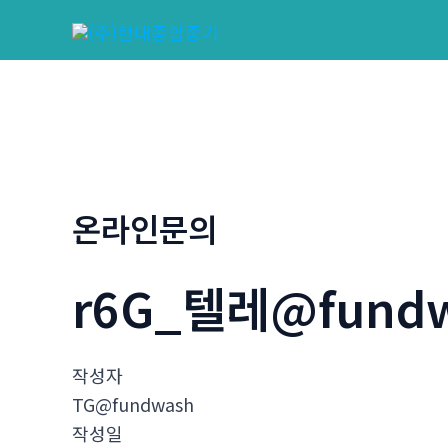
콘
텐
츠
로
건
너
뛰
기
온라인문의
r6G_텔레@fund
작성자
TG@fundwash
작성일