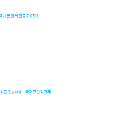
휴대폰결제현금화85%
테더코인직거래
리플 전송대행