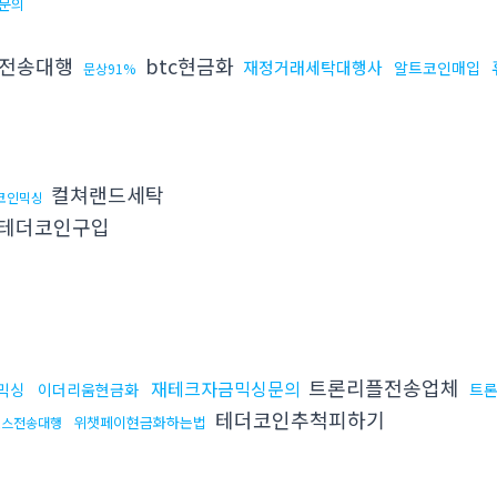
문의
폐전송대행
btc현금화
재정거래세탁대행사
알트코인매입
문상91%
컬쳐랜드세탁
코인믹싱
테더코인구입
트론리플전송업체
재테크자금믹싱문의
믹싱
이더리움현금화
트론
테더코인추척피하기
위챗페이현금화하는법
낸스전송대행