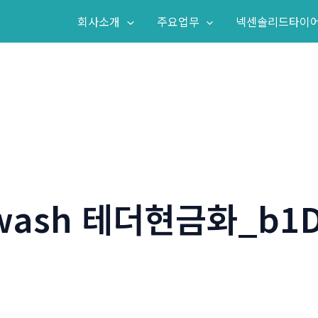
회사소개
주요업무
넥센솔리드타이
wash 테더현금화_b1