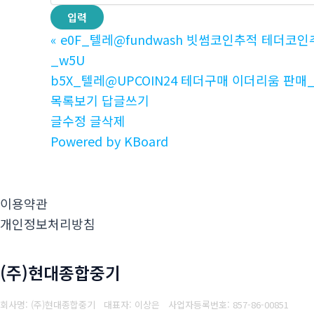
«
e0F_텔레@fundwash 빗썸코인추적 테더
_w5U
b5X_텔레@UPCOIN24 테더구매 이더리움 판매_
목록보기
답글쓰기
글수정
글삭제
Powered by KBoard
이용약관
개인정보처리방침
(주)현대종합중기
회사명: (주)현대종합중기 대표자: 이상은
사업자등록번호: 857-86-00851