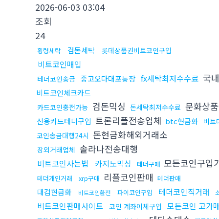
2026-06-03 03:04
조회
24
검돈세탁
롯데상품권비트코인구입
횡령세탁
비트코인매입
국내
fx세탁최저수수료
중고오다대포통장
테더코인송금
비트코인체크카드
검돈믹싱
문화상품
카드코인충전가능
돈세탁최저수수료
트론리플전송업체
신용카드테더구입
btc현금화
비트
돈현금화해외거래소
코인송금대행24시
솔라나전송대행
장외거래업체
모든코인구입
비트코인사는법
카지노믹싱
테더구매
리플코인판매
테더개인거래
xrp구매
테더판매
테더코인직거래
대검현금화
파이코인구입
비트코인환전
비트코인판매사이트
모든코인 고가
코인 계좌이체구입