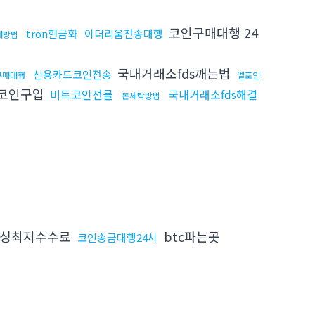
코인구매대행 24
tron현금화
이더리움전송대행
매방법
국내거래소fds깨는법
신용카드코인전송
구매대행
엘포인
코인구입
비트코인선물
국내거래소fds해결
돈세탁방법
싱최저수수료
btc파는곳
코인송금대행24시