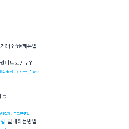
거래소fds깨는법
권비트코인구입
대리송금
비트코인현금화
가능
소액결제비트코인구입
탈세하는방법
매입