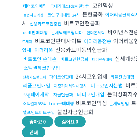
코인믹싱
테더코인매입
국내거래소fds해결방법
돈현금화
이더리움클레식
코인 구매대행 24시
불법자금믹싱
시
비트코인현금화
신용카드코인충전
바이낸스전
usdt판매대행
돈세탁해드립니다
언더돈세탁
비트코인판매사이트
이더리움
이더리움전송
트세탁
신용카드미동의현금화
업체
이더리움
신세계상
비트코인 손대손
비트코인현금화
테더전송대행
소액결제코인구입
24시코인업체
파이코인판매
리플전송대행
신용카드현금화
비트
리플코인매입
비트코인사는법
재정거래세탁대행사
돈믹싱최저
ssg페이세탁
테더코인매입
자금현금화
비트코인믹싱
트
tron구매대행
돈세탁방법
소액결제85%
불법자금현금화
엘포인트비트구입
좋아요
0
싫어요
0
인쇄