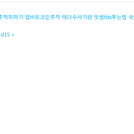
코인추척피하기 업비트코인추적 테더수사기관 빗썸fds푸는법 
d1S
»