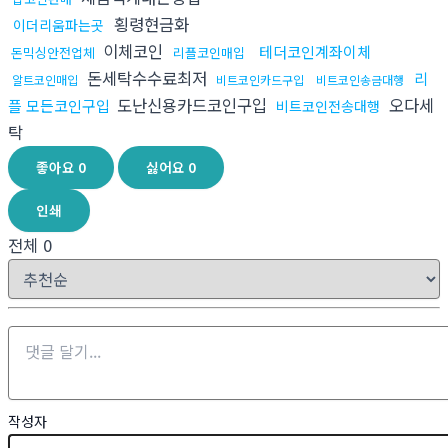
횡령현금화
이더리움파는곳
이체코인
테더코인계좌이체
돈믹싱안전업체
리플코인매입
돈세탁수수료최저
리
알트코인매입
비트코인카드구입
비트코인송금대행
도난신용카드코인구입
오다세
플 모든코인구입
비트코인전송대행
탁
좋아요
0
싫어요
0
인쇄
전체
0
작성자