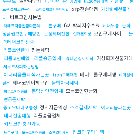
수수료
솔라나구입
자금세탁
돈믹싱업체
trc20전송대행
리플매입
핸
xrp전송대행
가상화폐선물거
드폰결제코인구입
소액결제코인구매방법
비트코인사는법
래
fx세탁최저수수료
트론구매
테더무통
문화
재테크자금현금화문의
코인구매사이트
블
상품권코인구매방법
문상테더전환
언더돈믹싱
랙테더코인전송
핑돈세탁
리플코인판매
리플송금업체
가상화폐선물거래
리플코인매입
휴대폰결제세탁
세무조사피하는방법
이더리움클레식사는곳
테더트론구매대행
tron구매대행
태더원화
테더코인이체구입
불법자금세탁
환전
돈믹싱안전업체
모든코인현금화
비트코인현금화
현금돈세탁
정치자금믹싱
소액결제세탁
중고오다대포통장
이더리움파는곳
테더전송대행
리플송금업체
카드코인충전가능
잡코인구입대행
트론구매
모든코인현금화
소액결제세탁