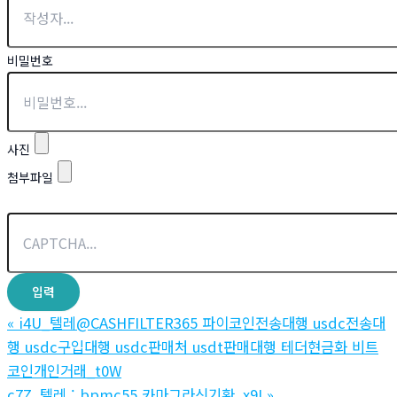
비밀번호
사진
첨부파일
«
i4U_텔레@CASHFILTER365 파이코인전송대행 usdc전송대
행 usdc구입대행 usdc판매처 usdt판매대행 테더현금화 비트
코인개인거래_t0W
c7Z_텔레 : bpmc55 카마그라신기환_x9I
»