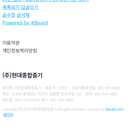
목록보기
답글쓰기
글수정
글삭제
Powered by KBoard
이용약관
개인정보처리방침
(주)현대종합중기
회사명: (주)현대종합중기 대표자: 이상은
사업자등록번호: 857-86-00851
주소: 31442 충청남도 아산시 음봉면 신수리길 161
전화: 041-534-8882
핸드폰: 010-7172-0213
팩스: 041-533-5881
Copyright © 2025 (주)현대종합중기. All rights reserved.
Created by
Yescall.com
[
관리자
]