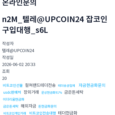
온라인문의
n2M_텔레@UPCOIN24 잡코인
구입대행_s6L
작성자
텔레@UPCOIN24
작성일
2026-06-02 20:33
조회
20
컬쳐랜드테더전송
자금현금화문의
비트코인선물
테더송금업체
장외거래
금은돈세탁
usdc판매처
문상현금화91%
이더리움현금화
해외자금
금은돈세탁
돈현금화문의
테더현금화
비트코인전송대행
비트코인개인거래