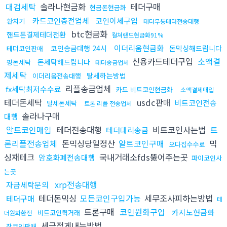
대검세탁
솔라나현금화
테더구매
현금돈현금화
카드코인충전업체
코인이체구입
환치기
테더무통테더전송대행
btc현금화
핸드폰결제테더전환
컬쳐랜드현금화91%
이더리움현금화
코인송금대행 24시
돈믹싱해드립니다
테더코인판매
신용카드테더구입
소액결
돈세탁해드립니다
핑돈세탁
테더송금업체
제세탁
탈세하는방법
이더리움전송대행
리플송금업체
fx세탁최저수수료
카드 비트코인현금화
소액결제매입
테더돈세탁
usdc판매
비트코인전송
탈세돈세탁
트론 리플 전송업체
솔라나구매
대행
알트코인매입
테더전송대행
비트코인사는법
트
테더대리송금
론리플전송업체
돈믹싱당일정산
알트코인구매
믹
오다집수수료
싱재테크
국내거래소fds뚫어주는곳
암호화폐전송대행
파이코인사
는곳
xrp전송대행
자금세탁문의
테더돈믹싱
모든코인구입가능
세무조사피하는방법
테더구매
테
트론구매
코인원화구입
카지노현금화
비트코인퀵거래
더원화환전
세금적게내는방법
잡코인판매