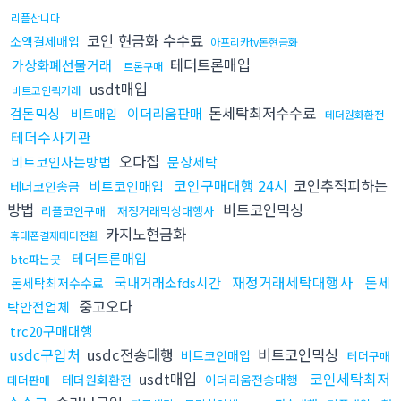
리플삽니다
코인 현금화 수수료
소액결제매입
아프리카tv돈현금화
테더트론매입
가상화폐선물거래
트론구매
usdt매입
비트코인퀵거래
돈세탁최저수수료
검돈믹싱
이더리움판매
비트매입
테더원화환전
테더수사기관
오다집
비트코인사는방법
문상세탁
코인구매대행 24시
코인추적피하는
비트코인매입
테더코인송금
방법
비트코인믹싱
리플코인구매
재정거래믹싱대행사
카지노현금화
휴대폰결제테더전환
테더트론매입
btc파는곳
재정거래세탁대행사
국내거래소fds시간
돈세
돈세탁최저수수료
중고오다
탁안전업체
trc20구매대행
usdc구입처
usdc전송대행
비트코인믹싱
비트코인매입
테더구매
usdt매입
코인세탁최저
테더원화환전
이더리움전송대행
테더판매