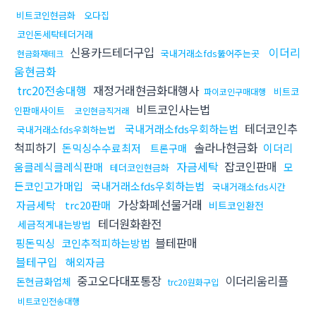
비트코인현금화
오다집
코인돈세탁테더거래
신용카드테더구입
이더리
국내거래소fds뚫어주는곳
현금화재테크
움현금화
trc20전송대행
재정거래현금화대행사
비트코
파이코인구매대행
비트코인사는법
인판매사이트
코인현금직거래
테더코인추
국내거래소fds우회하는법
국내거래소fds우회하는법
척피하기
솔라나현금화
돈믹싱수수료최저
이더리
트론구매
자금세탁
잡코인판매
움클레식클레식판매
모
테더코인현금화
든코인고가매입
국내거래소fds우회하는법
국내거래소fds시간
가상화폐선물거래
자금세탁
trc20판매
비트코인환전
테더원화환전
세금적게내는방법
블테판매
핑돈믹싱
코인추적피하는방법
블테구입
해외자금
중고오다대포통장
이더리움리플
돈현금화업체
trc20원화구입
비트코인전송대행