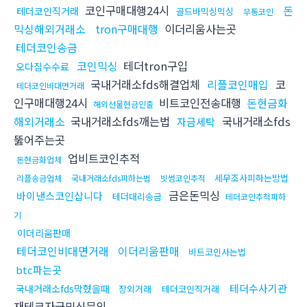
코인구매대행24시
돈
테더코인직거래
골드바믹싱믹싱
무통코인
믹싱해외거래소
tron구매대행
이더리움사는곳
테더코인송금
코인믹싱
테더tron구입
오다집수수료
국내거래소fds해결업체
리플코인매입
코
테더코인비대면거래
인구매대행24시
비트코인전송대행
돈현금화
해외선물현금인출
해외거래소
국내거래소fds깨는법
국내거래소fds
자금세탁
뚫어주는곳
업비트코인추적
돈현금화업체
세무조사피하는방법
리플송금업체
국내거래소fds피하는법
빗썸코인추적
금은돈믹싱
바이낸스코인삽니다
테더대리송금
테더코인추척피하
기
이더리움판매
테더코인비대면거래
이더리움판매
비트코인사는법
btc파는곳
테더수사기관
국내거래소fds막혔을때
장외거래
테더코인직거래
재테크자금믹싱문의