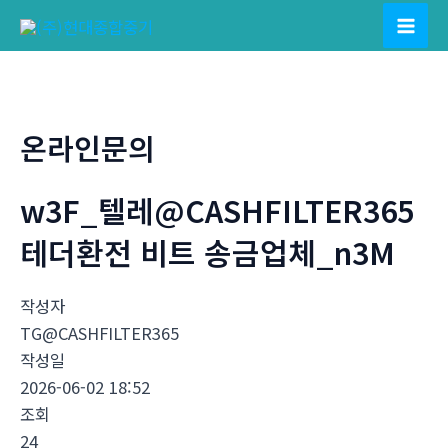
콘
텐
Mai
츠
Men
로
건
온라인문의
너
뛰
w3F_텔레@CASHFILTER365
기
테더환전 비트 송금업체_n3M
작성자
TG@CASHFILTER365
작성일
2026-06-02 18:52
조회
24