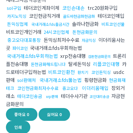
테더코인계좌이체
코인손대손
trc20원화구입
sol구입
코인현금직거래
테더코인매입
카지노믹싱
골드바현금화현금화
솔라나현금화
돈믹싱업체
비트코인선물
국내거래소fds출금시간
비트코인개인거래
24시코인업체
돈현금화문의
돈믹싱최저수수료
이더리움사는
중고오다대포통장
자금믹싱
곳
국내거래소fds우회하는법
파이코인
국내거래소fds우회하는법
xrp전송대행
트론리
검돈현금화문의
플전송대행
탈세돈믹싱
리플코인대행
카
돈현금화해드립니다
드로테더구입하는법
비트코인환전
usdc
코인돈믹싱
환치기
판매
국내거래소fds뚫는법
횡령현금화
sol판매처
현금화재
이더리움매입
장외거
테크
코인현금화최저수수료
중고오다
래소
테더수사기관
자금현
테더코인송금
xrp판매
코인대리송금
금화문의
좋아요
0
싫어요
0
인쇄