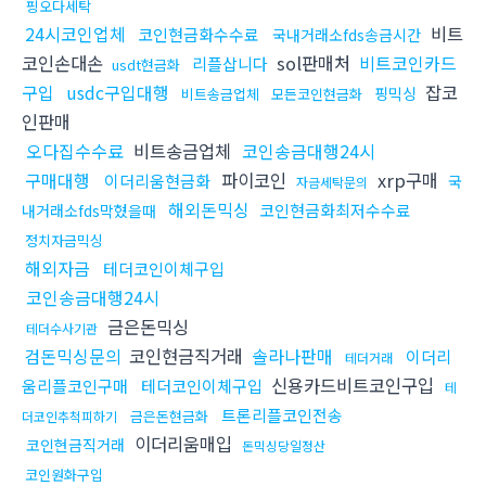
핑오다세탁
24시코인업체
비트
코인현금화수수료
국내거래소fds송금시간
코인손대손
sol판매처
비트코인카드
리플삽니다
usdt현금화
구입
usdc구입대행
잡코
핑믹싱
비트송금업체
모든코인현금화
인판매
오다집수수료
비트송금업체
코인송금대행24시
구매대행
파이코인
xrp구매
이더리움현금화
국
자금세탁문의
해외돈믹싱
코인현금화최저수수료
내거래소fds막혔을때
정치자금믹싱
해외자금
테더코인이체구입
코인송금대행24시
금은돈믹싱
테더수사기관
검돈믹싱문의
코인현금직거래
솔라나판매
이더리
테더거래
신용카드비트코인구입
움리플코인구매
테더코인이체구입
테
트론리플코인전송
금은돈현금화
더코인추척피하기
이더리움매입
코인현금직거래
돈믹싱당일정산
코인원화구입