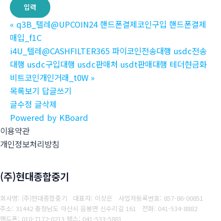
«
q3B_텔레@UPCOIN24 핸드폰결제코인구입 핸드폰결제
매입_f1C
i4U_텔레@CASHFILTER365 파이코인전송대행 usdc전송
대행 usdc구입대행 usdc판매처 usdt판매대행 테더현금화
비트코인개인거래_t0W
»
목록보기
답글쓰기
글수정
글삭제
Powered by KBoard
이용약관
개인정보처리방침
(주)현대종합중기
회사명: (주)현대종합중기 대표자: 이상은
사업자등록번호: 857-86-00851
주소: 31442 충청남도 아산시 음봉면 신수리길 161
전화: 041-534-8882
핸드폰: 010-7172-0213
팩스: 041-533-5881