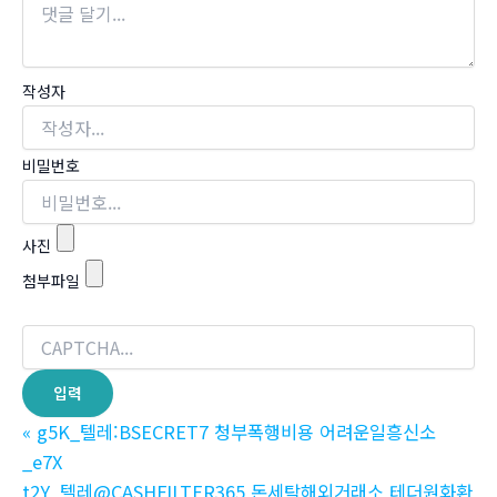
작성자
비밀번호
사진
첨부파일
«
g5K_텔레:BSECRET7 청부폭행비용 어려운일흥신소
_e7X
t2Y_텔레@CASHFILTER365 돈세탁해외거래소 테더원화환