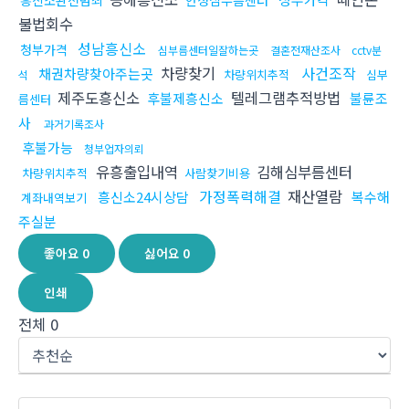
흥신소완전범죄
안성심부름센터
불법회수
성남흥신소
청부가격
심부름센터일잘하는곳
결혼전재산조사
cctv분
차량찾기
사건조작
채권차량찾아주는곳
차량위치추적
심부
석
제주도흥신소
텔레그램추적방법
후불제흥신소
불륜조
름센터
사
과거기록조사
후불가능
청부업자의뢰
유흥출입내역
김해심부름센터
차량위치추적
사람찾기비용
가정폭력해결
재산열람
흥신소24시상담
복수해
계좌내역보기
주실분
좋아요
0
싫어요
0
인쇄
전체
0