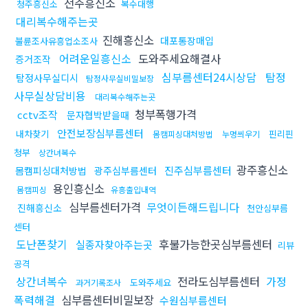
전주흥신소
청주흥신소
복수대행
대리복수해주는곳
진해흥신소
대포통장매입
불륜조사유흥업소조사
어려운일흥신소
도와주세요해결사
증거조작
심부름센터24시상담
탐정
탐정사무실디시
탐정사무실비밀보장
사무실상담비용
대리복수해주는곳
청부폭행가격
cctv조작
문자협박받을때
안전보장심부름센터
내차찾기
핀리핀
몸캠피싱대처방법
누명씌우기
청부
상간녀복수
광주흥신소
진주심부름센터
몸캠피싱대처방법
광주심부름센터
용인흥신소
몸캠피싱
유흥출입내역
심부름센터가격
무엇이든해드립니다
진해흥신소
천안심부름
센터
도난폰찾기
후불가능한곳심부름센터
실종자찾아주는곳
리뷰
공격
상간녀복수
전라도심부름센터
가정
도와주세요
과거기록조사
폭력해결
심부름센터비밀보장
수원심부름센터