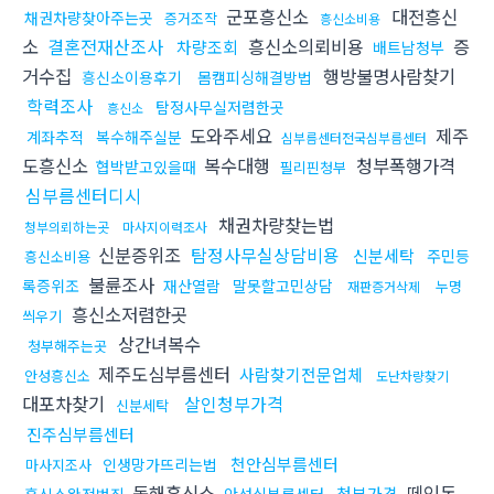
군포흥신소
대전흥신
채권차량찾아주는곳
증거조작
흥신소비용
소
결혼전재산조사
흥신소의뢰비용
증
차량조회
배트남청부
거수집
행방불명사람찾기
흥신소이용후기
몸캠피싱해결방법
학력조사
탐정사무실저렴한곳
흥신소
도와주세요
제주
계좌추적
복수해주실분
심부름센터전국심부름센터
도흥신소
복수대행
청부폭행가격
협박받고있을때
필리핀청부
심부름센터디시
채권차량찾는법
청부의뢰하는곳
마사지이력조사
신분증위조
탐정사무실상담비용
신분세탁
주민등
흥신소비용
불륜조사
록증위조
재산열람
말못할고민상담
누명
재판증거삭제
흥신소저렴한곳
씌우기
상간녀복수
청부해주는곳
제주도심부름센터
사람찾기전문업체
안성흥신소
도난차량찾기
대포차찾기
살인청부가격
신분세탁
진주심부름센터
천안심부름센터
인생망가뜨리는법
마사지조사
동해흥신소
떼인돈
청부가격