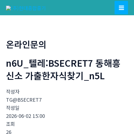
콘
텐
Mai
츠
Men
로
건
온라인문의
너
뛰
n6U_텔레:BSECRET7 동해흥
기
신소 가출한자식찾기_n5L
작성자
TG@BSECRET7
작성일
2026-06-02 15:00
조회
26