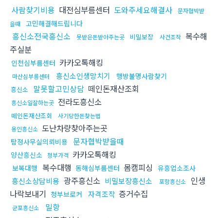
사람찾기비용
대전심부름센터
도와주세요해결사
문자협박받
고민해결해드립니다
을때
흥신소전국흥신소
복수해
비밀보장
못받은돈받아주는곳
사건조작
주실분
카카오톡해킹
인천심부름센터
흥신소인생망치기
행방불명사람찾기
마산심부름센터
말못할고민상담
떼인돈재산조회
흥신소
전라도흥신소
흥신소일잘하는곳
떼인돈재산조회
사기당한돈찾는법
도난차량찾아주는곳
용인흥신소
문자협박받을때
탐정사무실의뢰비용
카카오톡해킹
양산흥신소
청부가격
복수대행
몸캠피싱
보복대행
동해심부름센터
유흥업소조사
광주흥신소
인생
흥신소상담비용
비밀보장흥신소
포항흥신소
나락보내기
증거수집
자격조작
청부브로커
밀항
군포흥신소