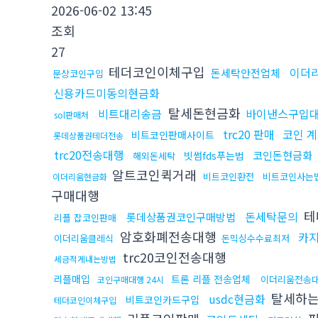
2026-06-02 13:45
조회
27
테더코인이체구입
이더
돈세탁안전업체
문상코인구입
신용카드미동의현금화
탈세돈현금화
비트대리송금
바이낸스구입
sol판매처
trc20 판매
코인 
비트코인판매사이트
롯데상품권테더전송
trc20전송대행
코인돈현금화
빗썸fds푸는법
해외돈세탁
알트코인퀵거래
비트코인환전
비트코인사는
이더리움현금화
구매대행
테
돈세탁문의
롯데상품권코인구매방법
리플 잡코인판매
암호화폐전송대행
카
이더리움클레식
돈믹싱수수료최저
trc20코인전송대행
세금적게내는방법
리플매입
트론 리플 전송업체
이더리움전송
코인구매대행 24시
탈세하
usdc현금화
비트코인카드구입
테더코인이체구입