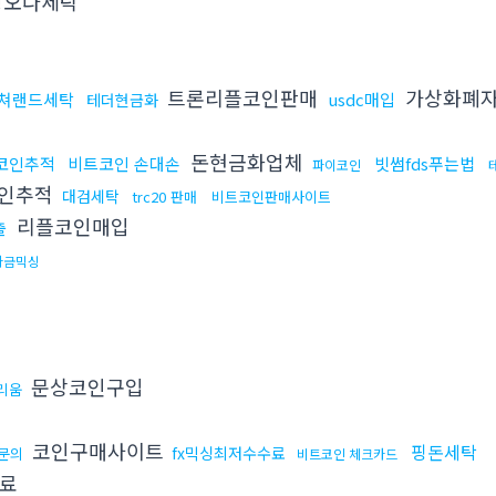
오다세탁
트론리플코인판매
가상화폐
쳐랜드세탁
usdc매입
테더현금화
돈현금화업체
코인추적
비트코인 손대손
빗썸fds푸는법
파이코인
인추적
대검세탁
trc20 판매
비트코인판매사이트
리플코인매입
출
자금믹싱
문상코인구입
리움
코인구매사이트
핑돈세탁
fx믹싱최저수수료
문의
비트코인 체크카드
료