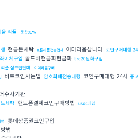
리움 리플
문상91%
현금돈세탁
이더리움삽니다
대행
코인구매대행 2
트론리플전송업체
골드바현금화현금화
계좌이체구입
trc20원화구입
리플 잡코인판매
이더리움구매
비트코인사는법
코인구매대행 24시
암호화폐전송대행
중
법
더수사기관
핸드폰결제코인구매방법
지노세탁
usdc매입
롯데상품권코인구입
대행
는방법