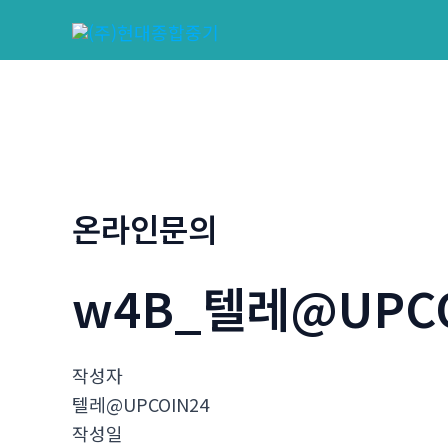
콘
텐
츠
로
건
너
뛰
기
온라인문의
w4B_텔레@UPCO
작성자
텔레@UPCOIN24
작성일