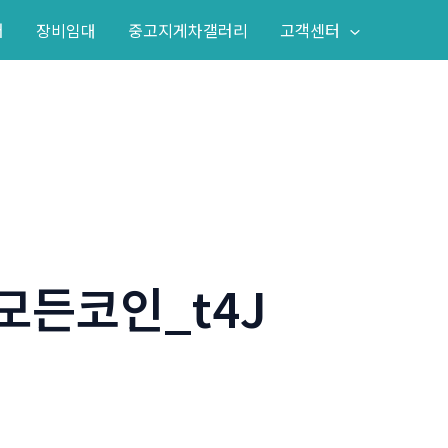
어
장비임대
중고지게차갤러리
고객센터
모든코인_t4J