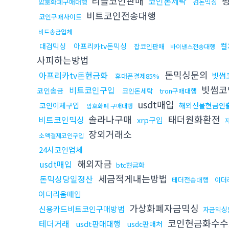
리플코인판매
핑
코인돈세탁
암호화폐구매대행
검돈믹싱
비트코인전송대행
코인구매사이트
비트송금업체
컬
대검믹싱
아프리카tv돈믹싱
잡코인판매
바이낸스전송대행
사피하는방법
돈믹싱문의
아프리카tv돈현금화
빗썸
휴대폰결제85%
빗썸코
비트코인구입
코인송금
코인돈세탁
tron구매대행
usdt매입
코인이체구입
해외선물현금인
암호화폐 구매대행
솔라나구매
태더원화환전
비트코인믹싱
xrp구입
장외거래소
소액결제코인구입
24시코인업체
해외자금
usdt매입
btc현금화
세금적게내는방법
돈믹싱당일정산
테더전송대행
이더
이더리움매입
가상화폐자금믹싱
신용카드비트코인구매방법
자금믹싱
코인현금화수수
테더거래
usdt판매대행
usdc판매처