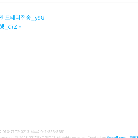
쳐랜드테더전송_y9G
행_c7Z
»
 010-7172-0213
팩스: 041-533-5881
opyright © 2025 (주)현대종합중기. All rights reserved.
Created by
Yescall.com
[
관리