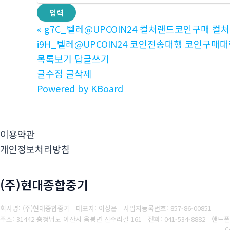
«
g7C_텔레@UPCOIN24 컬쳐랜드코인구매 컬
i9H_텔레@UPCOIN24 코인전송대행 코인구매대
목록보기
답글쓰기
글수정
글삭제
Powered by KBoard
이용약관
개인정보처리방침
(주)현대종합중기
회사명: (주)현대종합중기 대표자: 이상은
사업자등록번호: 857-86-00851
주소: 31442 충청남도 아산시 음봉면 신수리길 161
전화: 041-534-8882
핸드폰:
C