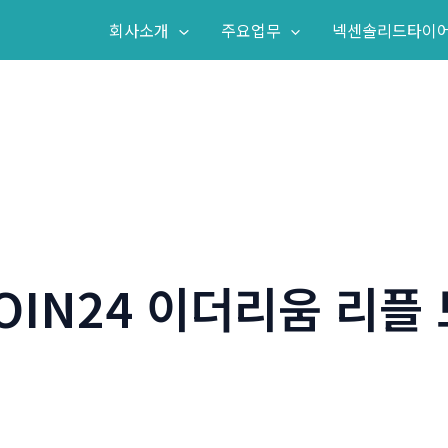
회사소개
주요업무
넥센솔리드타이
IN24 이더리움 리플 