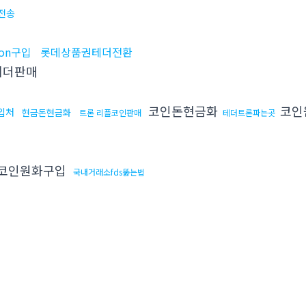
전송
on구입
롯데상품권테더전환
테더판매
코인돈현금화
코인
입처
현금돈현금화
트론 리플코인판매
테더트론파는곳
코인원화구입
국내거래소fds뚫는법