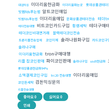
이더리움현금화
롯데상품권테더
이더리움파는곳
대검믹싱
알트코인매입
빗썸fds푸는법
이더리움매입
테더tr
문화상품권테더전송
빗썸fds푸는법
비트코인카드구입
테더구매
횡령세탁
테더전송대행
테더코인비대면거래
블랙테더코인전송
솔라나원화구입
코인이체
카드코인구
트론리플전송업체
솔라나구매
tron구매대행
이더리움현금화
파이코인판매
리플 잡코인판매
솔라나구입
usdt현금화
롯데상품권현금화94%
이더리움매입
소액결제코인구입
trc20 전송대행
검돈믹싱문의
코인돈세탁
리플전송대행
좋아요
0
싫어요
0
인쇄