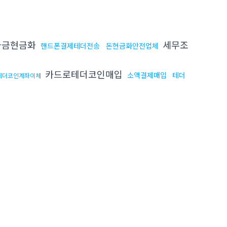
자금현금화
세무조
핸드폰결제테더전송
돈현금화안전업체
카드로테더코인매입
소액결제매입
테더
테더코인계좌이체