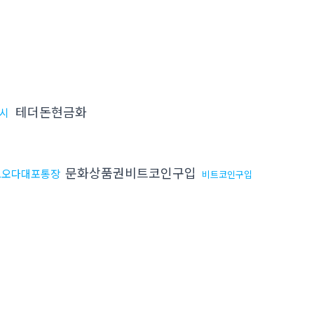
테더돈현금화
4시
문화상품권비트코인구입
고오다대포통장
비트코인구입