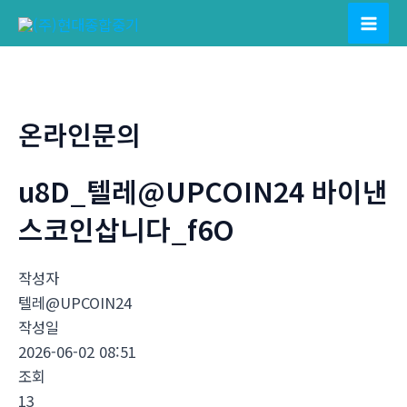
콘
텐
Mai
츠
Men
로
건
온라인문의
너
뛰
u8D_텔레@UPCOIN24 바이낸
기
스코인삽니다_f6O
작성자
텔레@UPCOIN24
작성일
2026-06-02 08:51
조회
13