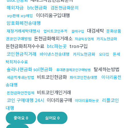
해외자금
btc현금화
검돈현금화문의
이더리움구입대행
xrp판매 xrp매입
암호화폐전송대행
대검세탁
재정거래세탁대행사
문화상품
업비트코인추적
블테구입
돈현금화해외거래소
권코인구매방법
카지노현금화
자금믹싱업체
돈현금화최저수수료
btc파는곳
tron구입
코인현금직거래
바이낸스전송대행
카지노현금화
돈세
오다집
탁최저수수료
솔라나현금화 sol현금화
탈세하는방법
휴대폰결제코인구매방법
비트코인현금화
이더리움전
세금적게내는방법
파이코인전송대행
송대행
비트코인개인거래
돈현금화안전업체
코인 구매대행 24시
이더리움구매
리플코인
이더리움파는곳
대행
좋아요
0
싫어요
0