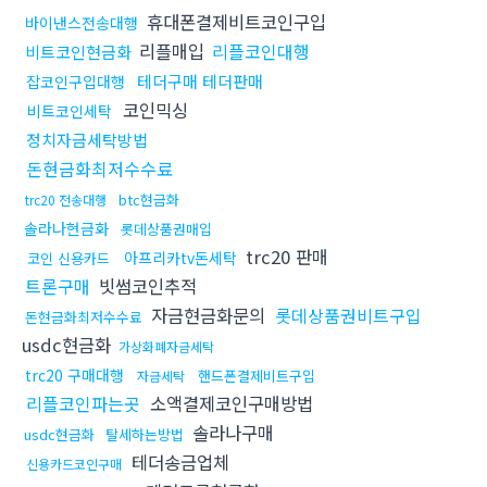
휴대폰결제비트코인구입
바이낸스전송대행
리플매입
리플코인대행
비트코인현금화
테더구매 테더판매
잡코인구입대행
코인믹싱
비트코인세탁
정치자금세탁방법
돈현금화최저수수료
btc현금화
trc20 전송대행
솔라나현금화
롯데상품권매입
trc20 판매
아프리카tv돈세탁
코인 신용카드
트론구매
빗썸코인추적
자금현금화문의
롯데상품권비트구입
돈현금화최저수수료
usdc현금화
가상화폐자금세탁
trc20 구매대행
핸드폰결제비트구입
자금세탁
리플코인파는곳
소액결제코인구매방법
솔라나구매
usdc현금화
탈세하는방법
테더송금업체
신용카드코인구매