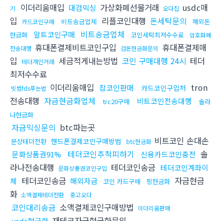
이더리움매입
가상화폐선물거래
usdc매
대검믹싱
기
오다집
입
리플코인대행
돈세탁문의
비트송금업체
해외돈
카드코인구매
비트송금업체
알트코인구매
현금화
코인세탁최저수수료
암호화폐
휴대폰결제비트코인구입
휴대폰결제매
전송대행
검돈현금화문의
입
세금적게내는방법
코인 구매대행 24시
테더
테더개인거래
최저수수료
이더리움매입
tron
잡코인판매
카드코인구입처
빗썸fds푸는법
전송대행
자금현금화업체
비트코인전송대행
trc20구매
솔라
나현금화
자금믹싱문의
btc파는곳
비트코인 손대손
핸드폰결제코인구매방법
문상테더전환
btc현금화
테더코인추척피하기
솔
문화상품권91%
신용카드코인충전
라나전송대행
테더코인송금
테더코인계좌이
문화상품권코인구입
테더코인송금
자금현금
체
해외자금
코인 카드구매
핑현금화
화
소액결제테더전환
중고오다
코인대리송금
소액결제코인구매방법
이더리움판매
재테크자금현금화문의
usdc현금화