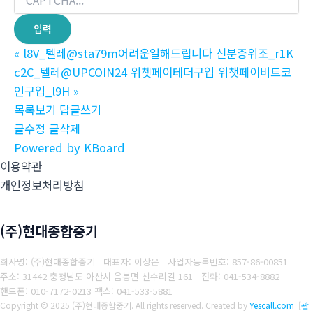
«
l8V_텔레@sta79m어려운일해드립니다 신분증위조_r1K
c2C_텔레@UPCOIN24 위쳇페이테더구입 위챗페이비트코
인구입_l9H
»
목록보기
답글쓰기
글수정
글삭제
Powered by KBoard
이용약관
개인정보처리방침
(주)현대종합중기
회사명: (주)현대종합중기 대표자: 이상은
사업자등록번호: 857-86-00851
주소: 31442 충청남도 아산시 음봉면 신수리길 161
전화: 041-534-8882
핸드폰: 010-7172-0213
팩스: 041-533-5881
Copyright © 2025 (주)현대종합중기. All rights reserved.
Created by
Yescall.com
[
관