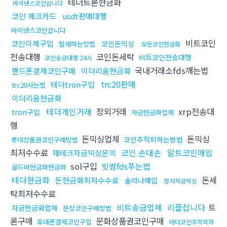
테더트론현금화
바이낸스코인삽니다
코인 체크카드
usdt판매대행
바이낸스코인삽니다
비트코인
코인이체구입
코인돈믹싱
탈세하는방법
모든코인현금화
전송대행
코인돈세탁
비트코인전송대행
코인송금대행 24시
국내거래소fds깨는법
핸드폰결제코인구매
이더리움현금화
trc20판매
테더tron구입
trc20사는법
이더리움현금화
테더개인거래
장외거래
xrp전송대
tron구입
자금현금화업체
행
돈믹싱업체
돈믹싱
코인추적피하는방법
롯데상품권코인구매방법
최저수수료
코인 손대손
알트코인매입
재테크자금믹싱문의
sol구입
빗썸fds푸는법
골드바현금화현금화
테더현금화
돈세
돈현금화최저수수료
솔라나매입
정치자금믹싱
탁최저수수료
비트송금업체
리플삽니다
트
자금현금화업체
문상코인구매방법
론구매
문화상품권코인구매
휴대폰결제코인구입
테더코인추척피하