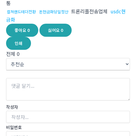
통
트론리플전송업체
usdc현
컬쳐랜드테더전환
돈현금화당일정산
금화
좋아요
0
싫어요
0
인쇄
전체
0
작성자
비밀번호