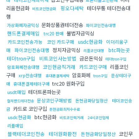
래
트론리플코인판매
리움현금화
핑오다세탁
테더무통 테더전송대
비트코인현금화
행
문화상품권테더전송
가상화폐자금믹싱
파이코인전송대행
핸드폰결제매입
불법자금믹싱
trc20 판매
usdc현금화
카드코인전송가능
코인 카드구매
이더리움구
정치자금믹싱
btc파는곳
매
파이코인전송대행
리플코인대행
테더tron구입
비트코인사는방법
금은돈믹싱
테더tron구입
코인현금직거래
카드코인구매
리플코인
암호화폐전송대행
구매
암호화폐
xrp전송대행
문상테더구
휴대폰결제세탁
tron구입
trc20 원화구입
매
휴대폰결제테더구매
테더트론파는곳
usdt매입
문상코인구매방법
돈현금화당일정산
테더코인송
컬쳐랜드테더전송
카드로 코인구입
금
돈현금화최저수수료
btc현금화
usdc현금화
비트코인퀵거래
24시코인업체
리플매입
블랙테더코인전송
테더원화환전
코인무
돈현금화당일정산