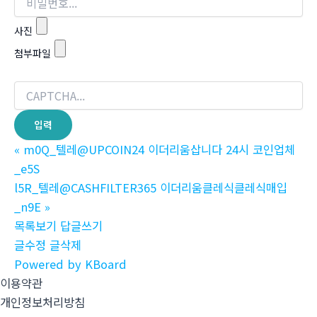
사진
첨부파일
«
m0Q_텔레@UPCOIN24 이더리움삽니다 24시 코인업체
_e5S
l5R_텔레@CASHFILTER365 이더리움클레식클레식매입
_n9E
»
목록보기
답글쓰기
글수정
글삭제
Powered by KBoard
이용약관
개인정보처리방침