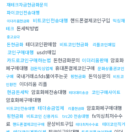
재테크자금현금화문의
파이코인전송대행
비트코인전송대행
핸드폰결제코인구입
믹싱재
이더리움현금화
돈세탁방법
테크
중고오다
테더코인판매함
돈현금화
비트코인현금화
리플코인매입
코인구매대행
usdt매입
카드로코인구매하는법
돈현금화문의
이더리움판매
암호화
폐구매대행
휴대폰결제코인구매
검돈믹싱업체
문화상품권코인
국내거래소fds뚫어주는곳
돈믹싱문의
구매
핑현금화
비트코
이더리움 리플
인환전
현금돈세탁
암호화폐전송대행
코인구매사이트
테더대리송금
암호화폐구매대행
테더송금업체
암호화폐구매대행
비트코인전송대행
리플현금화
fx믹싱최저수수
핑현금화
비트코인 신용카드
trc20 전송대행
료
문상비트구입
테더코인직거
핸드폰결제코인구매
테더최저수수료
잡코인구입대행
이더
테더코인계좌이체