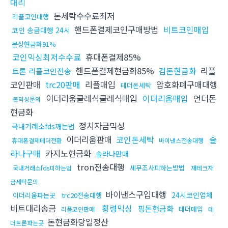
대리
돈세탁수수료최저
리플코인대행
핸드폰결제코인구매방법
비트코인매입
코인 송금대행 24시
문상현금화91%
코인믹싱최저수수료
휴대폰결제85%
핸드폰결제현금화85%
검돈현금화
리플
트론 리플코인전송
코인판매
trc20판매
리플매입
암호화폐구매대행
테더돈세탁
이더리움클레식클레식매입
이더리움매입
언더돈
돈믹싱문의
현금화
정치자금믹싱
국내거래소fds깨는법
이더리움판매
코인돈세탁
솔
휴대폰결제테더전환
바이낸스전송대행
라나구매
카지노현금화
솔라나판매
tron전송대행
세무조사피하는방법
국내거래소fds피하는법
재테크자
금세탁문의
바이낸스구입대행
24시코인업체
이더리움파는곳
trc20전송대행
비트대리송금
횡령믹싱
핑돈현금화
테더매입
리플코인판매
테
돈현금화당일정산
더트론파는곳