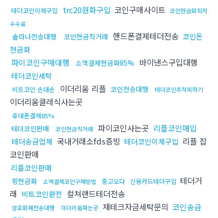
trc20원화구입
코인구매사이트
테더코인이체구입
코인현금화최저
수수료
핸드폰결제테더전송
코인돈
솔라나전송대행
코인현금직거래
현금화
파이코인구매대행
바이낸스구입대행
소액결제현금화85%
테더코인세탁
이더리움 리플
코인전송대행
비트코인 손대손
테더코인추척피하기
이더리움클레식사는곳
휴대폰결제85%
파이코인사는곳
리플코인매입
테더코인판매
코인현금직거래
국내거래소fds증빙
리플 잡
테더송금업체
테더코인이체구입
코인판매
리플코인판매
테더거
핑현금화
중고오다
신용카드테더구입
소액결제코인구매방법
래
컬쳐랜드테더전송
비트코인환전
재테크자금세탁문의
코인송금
암호화폐전송대행
이더리움파는곳