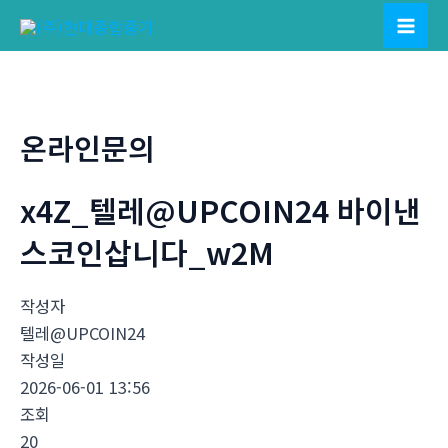
콘
텐
Mai
츠
Men
로
건
온라인문의
너
뛰
x4Z_텔레@UPCOIN24 바이낸
기
스코인삽니다_w2M
작성자
텔레@UPCOIN24
작성일
2026-06-01 13:56
조회
20