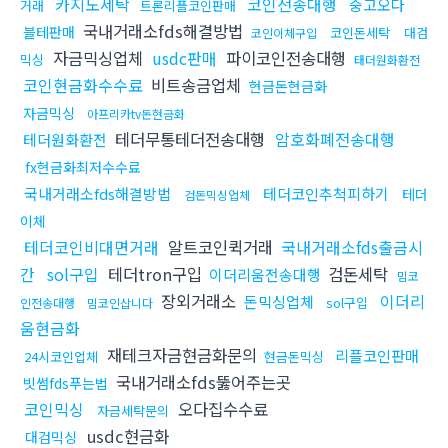
카지노세탁
코인전송대행
중고오다
거래
트론리플코인판매
국내거래소fds해결방법
블테판매
코인돈세탁
대검
코인이체구입
자금믹싱업체
usdc판매
파이코인전송대행
믹싱
태더원화환전
코인현금화수수료
비트송금업체
현금돈현금화
자금믹싱
아프리카tv돈현금화
테더무통테더전송대행
암호화폐전송대행
테더원화환전
fx현금화최저수수료
국내거래소fds해결방법
테더코인추척피하기
테더
검돈믹싱업체
이체
테더코인비대면거래
알트코인퀵거래
국내거래소fds출금시
간
sol구입
테더tron구입
검돈세탁
이더리움전송대행
밈코
장외거래소
이더리
돈믹싱업체
sol구입
인전송대행
밈코인삽니다
움현금화
재테크자금현금화문의
리플코인판매
24시코인업체
현금돈믹싱
국내거래소fds뚫어주는곳
빗썸fds푸는법
코인믹싱
오다집수수료
자금세탁문의
usdc현금화
대검믹싱