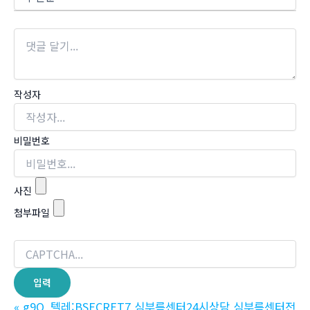
작성자
비밀번호
사진
첨부파일
«
g9O_텔레:BSECRET7 심부름센터24시상담 심부름센터전