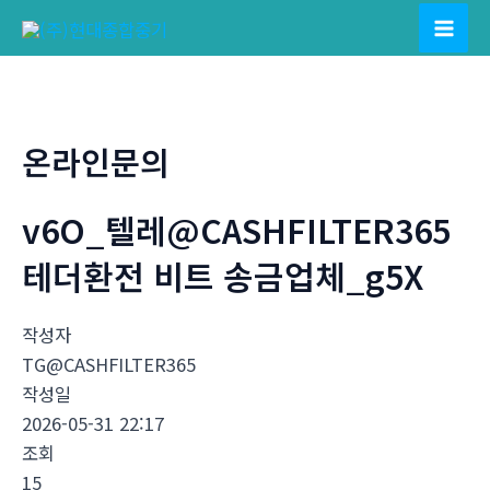
콘
텐
Mai
츠
Men
로
건
온라인문의
너
뛰
v6O_텔레@CASHFILTER365
기
테더환전 비트 송금업체_g5X
작성자
TG@CASHFILTER365
작성일
2026-05-31 22:17
조회
15