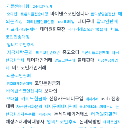
리플전송대행
24시코인업체
바이낸스코인삽니다
해
오다집
트론리플전송대행
돈믹싱당일정산
외돈믹싱
테더구매
잡코인판매
usdt매입
해외선물현금인출
테더원화환전
비트
아프리카tv돈세탁
국내거래소fds막혔을때
코인전송대행
업비트코인추적
자금세탁문의
중고오다
자금
비트코인손대손
트론리플코인판매
테더개인거래
블테판매
현금화업체
알트코인구매
자금현금화업
비트코인개인거래
체
리플코인판매
코인돈현금화
암호화폐전송대행
오다집
바이낸스코인삽니다
카지노현금화
신용카드테더구입
usdc전송
오다집
테더거래
대행
테더구매테더판매
자금현금화문의
돈
국내거래소fds피하는법
돈세탁해외거래소
테더원화환전
현금화최저수수료
자금세탁
재정거래세탁대행사
업비트코인추적
돈세탁방법
테더코인직