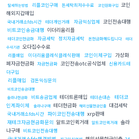
코인
리플코인구매
돈세탁최저수수료
탈세하는방법
코인원화구입
해외지갑매입
코인전송대행
자금믹싱업체
국내거래소fds시간
테더개인거래
비트코인송금대행
이더리움리플
자금세탁
정치자금세탁
테더코인현금화
돈현금화해드립니다
테더
오다집수수료
수사기관
코인이체구입
가상화
이더리움클레식클레식판매
리플매입
폐자금현금화
코인전송otc공식업체
신용카드테
자금현금화
더구입
리플매입
검돈믹싱문의
비트코인송금대행
테더트론매입
테더코
비트송금업체
테더손대손
솔라나현금화
인계좌이체
테더현금화
대검세탁
솔라나구매
해외선물현금인출
파이코인전송대행
xrp판매
국내거래소fds시간
재테크자금현금화문의
알트코인퀵거래
솔라
알트코인퀵거래
나구매
비트코인전송대행
국내거래소fds해결방법
해외선물현금인출
24