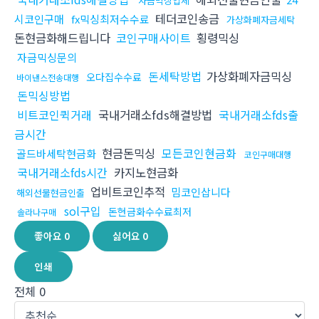
자금믹싱업체
테더코인송금
시코인구매
fx믹싱최저수수료
가상화폐자금세탁
돈현금화해드립니다
코인구매사이트
횡령믹싱
자금믹싱문의
돈세탁방법
가상화폐자금믹싱
오다집수수료
바이낸스전송대행
돈믹싱방법
비트코인퀵거래
국내거래소fds해결방법
국내거래소fds출
금시간
현금돈믹싱
모든코인현금화
골드바세탁현금화
코인구매대행
국내거래소fds시간
카지노현금화
업비트코인추적
밈코인삽니다
해외선물현금인출
sol구입
돈현금화수수료최저
솔라나구매
좋아요
0
싫어요
0
인쇄
전체
0