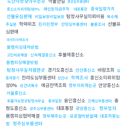
도난차량찾아주는곳
억울한일
경산심부름센터
중국밀항가격
떼인돈자금추적
흥신소의뢰위험성0%
대포통장
선불유심판매
탐정사무실의뢰비용
비밀보장비밀보장
복수해
학력위조
선불유
핀리핀청부
주실분
안양심부름센터
불륜조사
심판매
마사지이력조사
몸캠피싱대처방법
후불제흥신소
신속해결흥신소
고민바로해결
몸캠피싱해결방법
탐정사무실저렴한곳
경기도흥신소
바람조회
안산흥신소
실
전라도심부름센터
학력조사
흥신소의뢰위험
종자찾기
상간녀
성0%
예금잔액조회
안양흥신소
청부의뢰하는곳
상간녀복수
서울흥신소
용인흥신소
충
후불가능한곳탐정사무실
중국밀항
진해심부름센터
청도흥신소
대포통장
청부업자
광양흥신소
광주심부름센터
몸캠피싱협박해결
청부해주는곳
유포협박받을때
대포차찾는
청주심부름센터
법