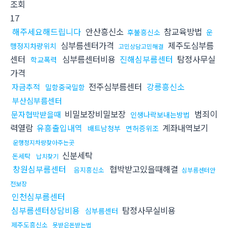
조회
17
해주세요해드립니다
안산흥신소
참교육방법
후불흥신소
운
심부름센터가격
제주도심부름
행정지차량위치
고민상담고민해결
센터
심부름센터비용
진해심부름센터
탐정사무실
학교폭력
가격
전주심부름센터
강릉흥신소
자금추적
밀항중국밀항
부산심부름센터
비밀보장비밀보장
범죄이
문자협박받을때
인생나락보내는방법
력열람
유흥출입내역
계좌내역보기
배트남청부
면허증위조
운행정지차량찾아주는곳
신분세탁
돈세탁
납치찾기
창원심부름센터
협박받고있을때해결
음지흥신소
심부름센터안
전보장
인천심부름센터
심부름센터상담비용
탐정사무실비용
심부름센터
제주도흥신소
못받은돈받는법