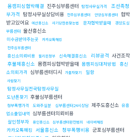
몸캠피싱협박해결
진주심부름센터
조선족청
탐정사무실가격
부가격
탐정사무실상담비용
협박
전주심부름센터
안양심부름센터
받고있어요
문자협박받을때
경상도심
예산흥신소
사기당한돈찾는법
울산흥신소
부름센터
미수금받아주는곳
카카오톡해킹
전주심부름센터
리뷰공격
사건조작
흥신소의뢰비용
신속해결흥신소
필리핀청부
후불제흥신소
몸캠피싱협박받을때
몸캠피싱대처방법
흥신
심부름센터디시
소의뢰가격
밀항
가출자찾기
사람찾기
탐정사무실전국탐정사무실
후불심부름센터
도난폰찾기
제주도흥신소
유흥
청부폭행가격
도와주실분
심부름센터24시상담
심부름센터의뢰비용
업소출입내역
살인청부자
용인흥신소
심부름센터완전범죄
네이버해킹
서울흥신소
청부폭행비용
군포심부름센터
카카오톡해킹