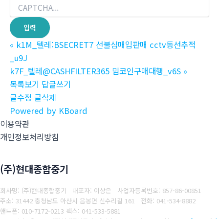
«
k1M_텔레:BSECRET7 선불심매입판매 cctv동선추적
_u9J
k7F_텔레@CASHFILTER365 밈코인구매대행_v6S
»
목록보기
답글쓰기
글수정
글삭제
Powered by KBoard
이용약관
개인정보처리방침
(주)현대종합중기
회사명: (주)현대종합중기 대표자: 이상은
사업자등록번호: 857-86-00851
주소: 31442 충청남도 아산시 음봉면 신수리길 161
전화: 041-534-8882
핸드폰: 010-7172-0213
팩스: 041-533-5881