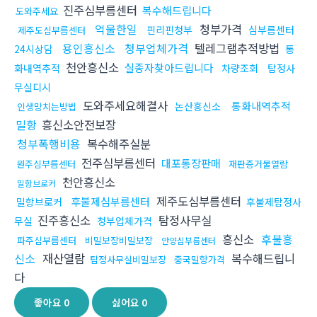
진주심부름센터
복수해드립니다
도와주세요
억울한일
청부가격
핀리핀청부
심부름센터
제주도심부름센터
용인흥신소
청부업체가격
텔레그램추적방법
24시상담
통
천안흥신소
실종자찾아드립니다
화내역추적
차량조회
탐정사
무실디시
도와주세요해결사
통화내역추적
논산흥신소
인생망치는방법
밀항
흥신소안전보장
청부폭행비용
복수해주실분
전주심부름센터
대포통장판매
원주심부름센터
재판증거물열람
천안흥신소
밀항브로커
제주도심부름센터
후불제심부름센터
밀항브로커
후불제탐정사
진주흥신소
탐정사무실
무실
청부업체가격
흥신소
후불흥
파주심부름센터
비밀보장비밀보장
안양심부름센터
신소
재산열람
복수해드립니
탐정사무실비밀보장
중국밀항가격
다
좋아요
0
싫어요
0