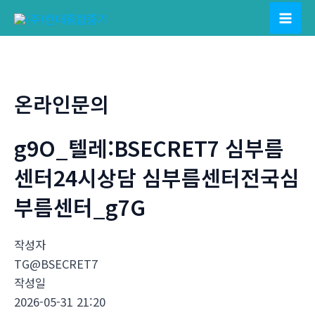
콘
텐
Mai
츠
Men
로
건
온라인문의
너
뛰
g9O_텔레:BSECRET7 심부름
기
센터24시상담 심부름센터전국심
부름센터_g7G
작성자
TG@BSECRET7
작성일
2026-05-31 21:20