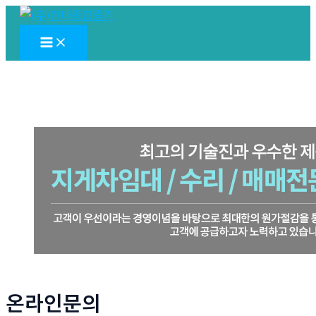
콘
텐
Main
Menu
츠
로
건
너
뛰
기
온라인문의