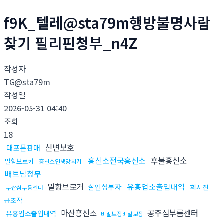
f9K_텔레@sta79m행방불명사람
찾기 필리핀청부_n4Z
작성자
TG@sta79m
작성일
2026-05-31 04:40
조회
18
신변보호
대포폰판매
흥신소전국흥신소
후불흥신소
밀항브로커
흥신소인생망치기
배트남청부
밀항브로커
유흥업소출입내역
살인청부자
회사진
부산심부름센터
급조작
마산흥신소
공주심부름센터
유흥업소출입내역
비밀보장비밀보장