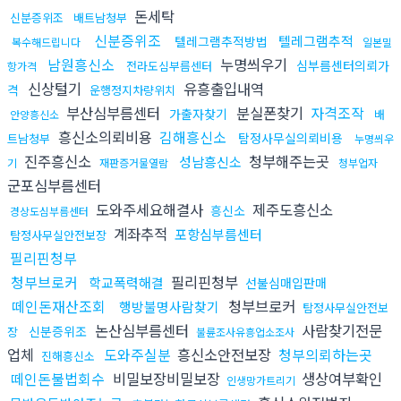
돈세탁
신분증위조
배트남청부
신분증위조
텔레그램추적
텔레그램추적방법
복수해드립니다
일본밀
남원흥신소
누명씌우기
심부름센터의뢰가
전라도심부름센터
항가격
신상털기
유흥출입내역
격
운행정지차량위치
부산심부름센터
분실폰찾기
자격조작
가출자찾기
배
안양흥신소
흥신소의뢰비용
김해흥신소
탐정사무실의뢰비용
트남청부
누명씌우
진주흥신소
청부해주는곳
성남흥신소
기
재판증거물열람
청부업자
군포심부름센터
도와주세요해결사
제주도흥신소
흥신소
경상도심부름센터
계좌추적
포항심부름센터
탐정사무실안전보장
필리핀청부
청부브로커
필리핀청부
학교폭력해결
선불심매입판매
떼인돈재산조회
청부브로커
행방불명사람찾기
탐정사무실안전보
논산심부름센터
사람찾기전문
신분증위조
장
불륜조사유흥업소조사
업체
도와주실분
흥신소안전보장
청부의뢰하는곳
진해흥신소
떼인돈불법회수
비밀보장비밀보장
생상여부확인
인생망가트리기