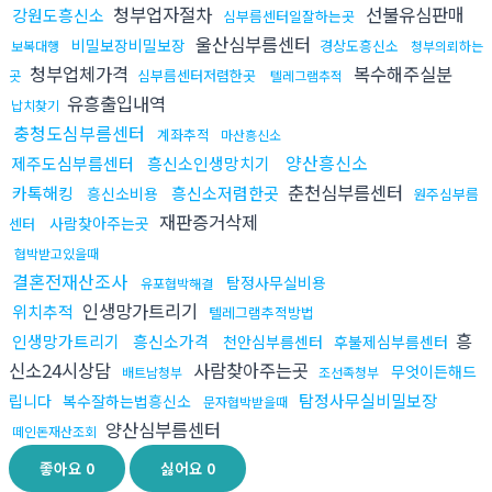
청부업자절차
선불유심판매
강원도흥신소
심부름센터일잘하는곳
울산심부름센터
비밀보장비밀보장
경상도흥신소
보복대행
청부의뢰하는
청부업체가격
복수해주실분
심부름센터저렴한곳
곳
텔레그램추적
유흥출입내역
납치찾기
충청도심부름센터
계좌추적
마산흥신소
양산흥신소
제주도심부름센터
흥신소인생망치기
춘천심부름센터
카톡해킹
흥신소저렴한곳
흥신소비용
원주심부름
재판증거삭제
사람찾아주는곳
센터
협박받고있을때
결혼전재산조사
탐정사무실비용
유포협박해결
인생망가트리기
위치추적
텔레그램추적방법
흥
인생망가트리기
흥신소가격
천안심부름센터
후불제심부름센터
신소24시상담
사람찾아주는곳
무엇이든해드
배트남청부
조선족청부
탐정사무실비밀보장
립니다
복수잘하는법흥신소
문자협박받을때
양산심부름센터
떼인돈재산조회
좋아요
0
싫어요
0