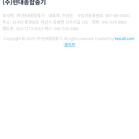
(주)현대종합중기
회사명: (주)현대종합중기 대표자: 이상은
사업자등록번호: 857-86-00851
주소: 31442 충청남도 아산시 음봉면 신수리길 161
전화: 041-534-8882
핸드폰: 010-7172-0213
팩스: 041-533-5881
Copyright © 2025 (주)현대종합중기. All rights reserved.
Created by
Yescall.com
[
관리자
]