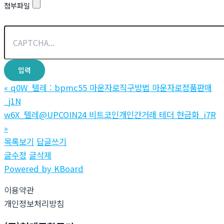
첨부파일
«
q0W_텔레 : bpmc55 마운자로직구방법 마운자로정품판매
_j1N
w6X_텔레@UPCOIN24 비트코인개인간거래 테더 현금화_i7R
»
목록보기
답글쓰기
글수정
글삭제
Powered by KBoard
이용약관
개인정보처리방침