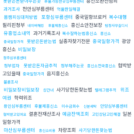
흥신소완전범죄
못받은돈받아주는곳
후불가능한곳심부름센터
천안심부름센터
과거조사
억울한일해결
포항심부름센터
중국밀항브로커
복수대행
몸캠피싱대처방법
필리핀청부
흥신소안전보장
네이버해킹
후불제흥신소
탐정사무실디시
유흥업소내역
과거기록조사
복수잘하는법흥신소
흥신소
실종자찾기전문
중국밀항가격
광양
못받은돈받는법
중국밀항가격
흥신소
비밀보장
청주심부름센터
협박받
못받은돈자금추적
청부업자
청부해주는곳
흥신소전국흥신소
고있을때
음지흥신소
중국밀항가격
불륜조사
비밀보장비밀보장
사기당한돈찾는법
위조
상간녀
텔레그램추적
여권
학력위조
용인심부름센터
후불제흥신소
안양심부름센터
미수금회수
신분세탁
결혼전재산조사
예금잔액조회
일본
고민상담고민해결
협박받고있어요
밀항가격
마산심부름센터
차량조회
사기당한돈찾는법
흥신소비용