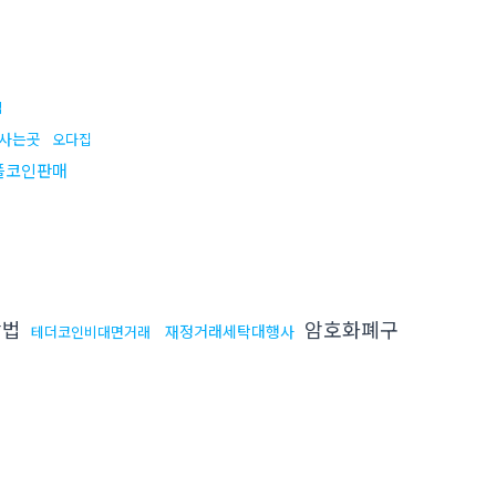
입
인사는곳
오다집
플코인판매
방법
암호화폐구
재정거래세탁대행사
테더코인비대면거래