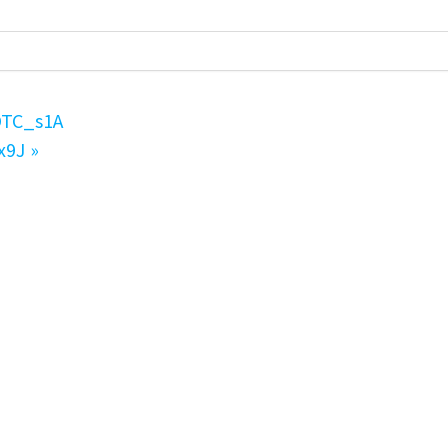
TC_s1A
9J
»