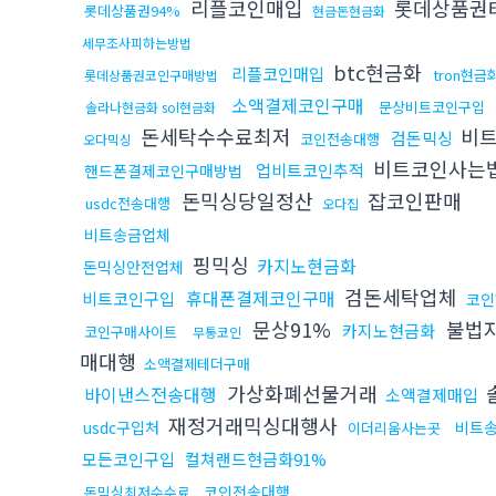
리플코인매입
롯데상품권
롯데상품권94%
현금돈현금화
세무조사피하는방법
btc현금화
리플코인매입
tron현금
롯데상품권코인구매방법
소액결제코인구매
문상비트코인구입
솔라나현금화 sol현금화
돈세탁수수료최저
비
검돈믹싱
코인전송대행
오다믹싱
비트코인사는
업비트코인추적
핸드폰결제코인구매방법
돈믹싱당일정산
잡코인판매
usdc전송대행
오다집
비트송금업체
핑믹싱
카지노현금화
돈믹싱안전업체
검돈세탁업체
휴대폰결제코인구매
비트코인구입
코인
문상91%
불법
카지노현금화
코인구매사이트
무통코인
매대행
소액결제테더구매
가상화폐선물거래
바이낸스전송대행
소액결제매입
재정거래믹싱대행사
usdc구입처
비트
이더리움사는곳
모든코인구입
컬쳐랜드현금화91%
코인전송대행
돈믹싱최저수수료