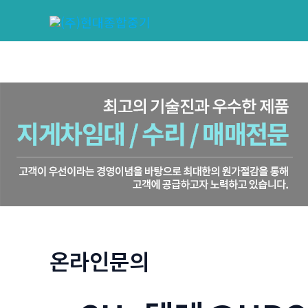
콘
텐
츠
로
건
너
뛰
기
온라인문의