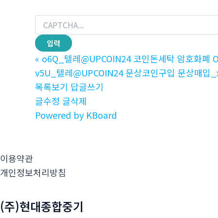
«
o6Q_텔레@UPCOIN24 코인돈세탁 암호화폐 O
v5U_텔레@UPCOIN24 문상코인구입 문상매입_x
목록보기
답글쓰기
글수정
글삭제
Powered by KBoard
이용약관
개인정보처리방침
(주)현대종합중기