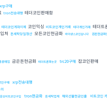
xrp구매
료
테더코인판매함
tron전송대행
코인믹싱
테더트
테더코인계좌이체
비트코인개인거래
테더개인거래
구입처
모든코인현금화
돈세탁당일정산
검돈현금화
바이낸스코인삽니다
금은돈현금화
잡코인판매
trc20구매
품권매입
테더트론파는곳
xrp전송대행
코인구매
문의
tron현금화
비트코인 
해외선물현금인출
돈세탁업체
문상비트코인구입