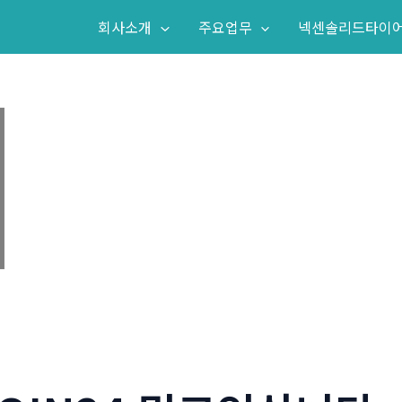
회사소개
주요업무
넥센솔리드타이