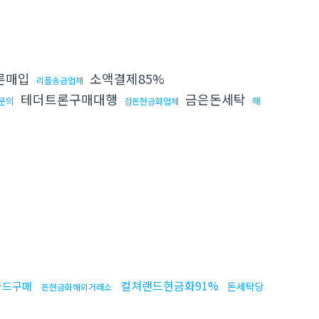
론매입
소액결제85%
리플송금업체
테더트론구매대행
금은돈세탁
문의
해
검돈현금화업체
컬쳐랜드현금화91%
카드구매
돈세탁당
돈현금화해외거래소