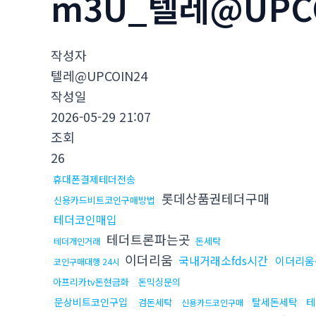
m3U_텔레@UPC
작성자
텔레@UPCOIN24
작성일
2026-05-29 21:07
조회
26
휴대폰결제테더전송
롯데상품권테더구매
신용카드비트코인구매방법
테더코인매입
테더트론파는곳
돈세탁
테더개인거래
이더리움
국내거래소fds시간
이더리움
코인구매대행 24시
아프리카tv돈현금화
돈믹싱문의
문상비트코인구입
탈세돈세탁
테
검돈세탁
신용카드코인구매