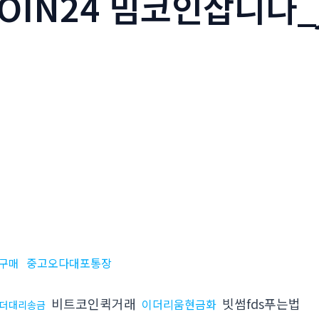
OIN24 밈코인삽니다_
중고오다대포통장
구매
비트코인퀵거래
빗썸fds푸는법
이더리움현금화
더대리송금