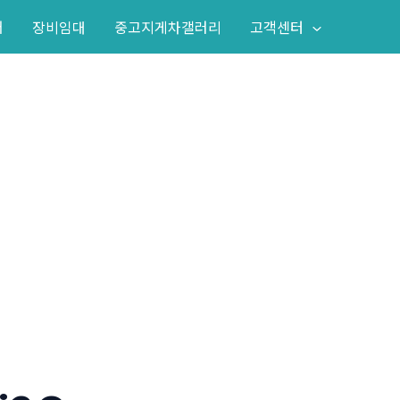
어
장비임대
중고지게차갤러리
고객센터