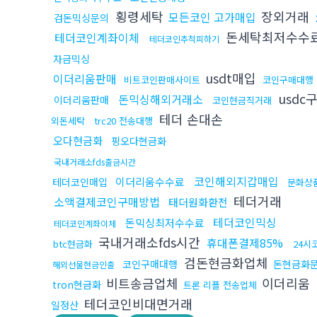
횡령세탁
장외거래
모든코인 고가매입
검돈믹싱문의
돈세탁최저수수
테더코인계좌이체
테더코인추척피하기
자금믹싱
usdt매입
이더리움판매
비트코인판매사이트
코인구매대행
usdc
돈믹싱해외거래소
이더리움판매
코인현금직거래
테더 손대손
외돈세탁
trc20 전송대행
오다현금화
핑오다현금화
국내거래소fds출금시간
코인해외지갑매입
이더리움수수료
테더코인매입
문화상
테더거래
소액결제코인구매방법
태더원화환전
테더코인믹싱
돈믹싱최저수수료
테더코인계좌이체
국내거래소fds시간
휴대폰결제85%
btc현금화
24시
검돈현금화업체
코인구매대행
돈현금화
해외선물현금인출
비트송금업체
이더리움
tron현금화
트론 리플 전송업체
테더코인비대면거래
일정산