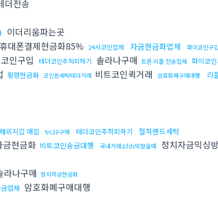
테더전송
이더리움파는곳
화
휴대폰결제현금화85%
자금현금화업체
24시코인업체
파이코인구
트코인구입
솔라나구매
파이코
테더코인추척피하기
트론 리플 전송업체
법
비트코인퀵거래
리
횡령현금화
코인돈세탁테더거래
암호화폐구매대행
컬쳐랜드세탁
해외지갑 매입
테더코인추척피하기
trc20구매
자금현금화
정치자금믹싱
비트코인송금대행
국내거래소fds막혔을때
솔라나구매
정치자금현금화
암호화폐구매대행
송금업체