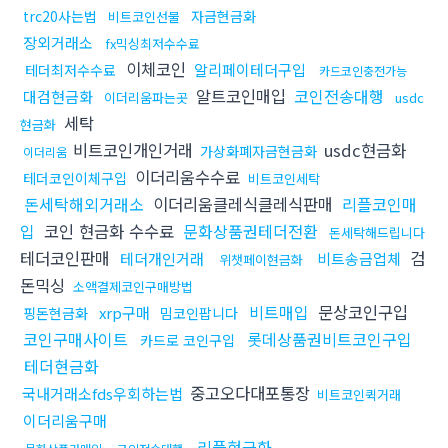
trc20사는법
자금현금화
비트코인선물
장외거래소
fx믹싱최저수수료
이체코인
알리페이테더구입
테더최저수수료
카드코인충전가능
알트코인매입
코인전송대행
대검현금화
이더리움파는곳
usdc
세탁
현금화
비트코인개인거래
usdc현금화
가상화폐자금현금화
이더리움
이더리움수수료
테더코인이체구입
비트코인세탁
돈세탁해외거래소
이더리움클레식클레식판매
리플코인매
입
코인 현금화 수수료
문화상품권테더전환
돈세탁해드립니다
테더코인판매
검
테더개인거래
비트송금업체
위챗페이현금화
돈믹싱
소액결제코인구매방법
비트매입
문상코인구입
xrp구매
핑돈현금화
밈코인팝니다
코인구매사이트
롯데상품권비트코인구입
카드로 코인구입
테더현금화
중고오다대포통장
국내거래소fds우회하는법
비트코인퀵거래
이더리움구매
리플현금화