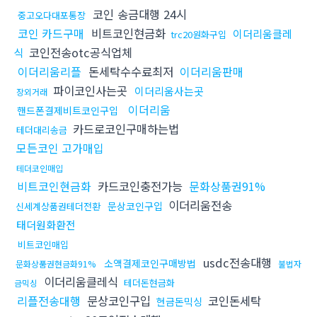
코인 송금대행 24시
중고오다대포통장
코인 카드구매
비트코인현금화
이더리움클레
trc20원화구입
코인전송otc공식업체
식
이더리움리플
돈세탁수수료최저
이더리움판매
파이코인사는곳
이더리움사는곳
장외거래
이더리움
핸드폰결제비트코인구입
카드로코인구매하는법
테더대리송금
모든코인 고가매입
테더코인매입
비트코인현금화
카드코인충전가능
문화상품권91%
이더리움전송
문상코인구입
신세계상품권테더전환
태더원화환전
비트코인매입
usdc전송대행
소액결제코인구매방법
문화상품권현금화91%
불법자
이더리움클레식
테더돈현금화
금믹싱
리플전송대행
문상코인구입
코인돈세탁
현금돈믹싱