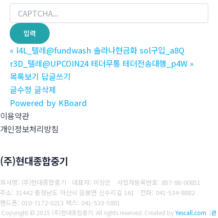
«
l4L_텔레@fundwash 솔라나현금화 sol구입_a8Q
r3D_텔레@UPCOIN24 테더무통 테더전송대행_p4W
»
목록보기
답글쓰기
글수정
글삭제
Powered by KBoard
이용약관
개인정보처리방침
(주)현대종합중기
회사명: (주)현대종합중기 대표자: 이상은
사업자등록번호: 857-86-00851
주소: 31442 충청남도 아산시 음봉면 신수리길 161
전화: 041-534-8882
핸드폰: 010-7172-0213
팩스: 041-533-5881
Copyright © 2025 (주)현대종합중기. All rights reserved.
Created by
Yescall.com
[
관