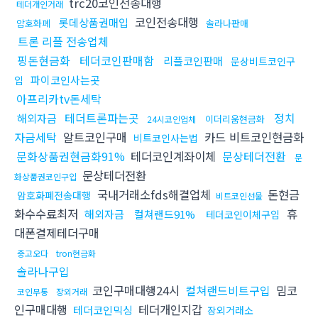
trc20코인전송대행
테더개인거래
코인전송대행
롯데상품권매입
암호화폐
솔라나판매
트론 리플 전송업체
핑돈현금화
테더코인판매함
리플코인판매
문상비트코인구
파이코인사는곳
입
아프리카tv돈세탁
테더트론파는곳
정치
해외자금
이더리움현금화
24시코인업체
자금세탁
알트코인구매
카드 비트코인현금화
비트코인사는법
문화상품권현금화91%
테더코인계좌이체
문상테더전환
문
문상테더전환
화상품권코인구입
국내거래소fds해결업체
돈현금
암호화폐전송대행
비트코인선물
화수수료최저
휴
해외자금
컬쳐랜드91%
테더코인이체구입
대폰결제테더구매
중고오다
tron현금화
솔라나구입
코인구매대행24시
컬쳐랜드비트구입
밈코
코인무통
장외거래
인구매대행
테더개인지갑
테더코인믹싱
장외거래소