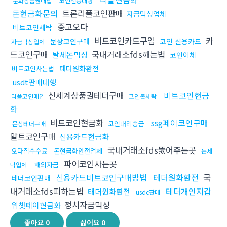
문화상품권매입
코인전송대행
돈현금화문의
트론리플코인판매
자금믹싱업체
중고오다
비트코인세탁
비트코인카드구입
카
문상코인구매
코인 신용카드
자금믹싱업체
드코인구매
국내거래소fds깨는법
탈세돈믹싱
코인이체
태더원화환전
비트코인사는법
usdt판매대행
신세계상품권테더구매
비트코인현금
리플코인매입
코인돈세탁
화
비트코인현금화
ssg페이코인구매
코인대리송금
문상테더구매
알트코인구매
신용카드현금화
국내거래소fds뚫어주는곳
오다집수수료
돈현금화안전업체
돈세
파이코인사는곳
해외자금
탁업체
신용카드비트코인구매방법
테더원화환전
국
테더코인판매
내거래소fds피하는법
테더개인지갑
태더원화환전
usdc판매
정치자금믹싱
위챗페이현금화
좋아요
0
싫어요
0