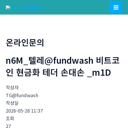
콘
텐
Mai
츠
Men
로
건
온라인문의
너
뛰
n6M_텔레@fundwash 비트코
기
인 현금화 테더 손대손 _m1D
작성자
TG@fundwash
작성일
2026-05-28 11:37
조회
27