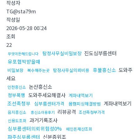
작성자
TG@sta79m
작성일
2026-05-28 00:24
조회
22
진도심부름센터
탐정사무실비밀보장
무엇이든해드립니다
유포협박받을때
후불흥신소
도와주
비밀보장
탐정사무실의뢰비용
복수해주는곳
세요
논산흥신소
인천흥신소
도와주세요해결사
청부폭행
계좌내역보기
조선족청부
계좌내역보기
심부름센터가격
몸캠피싱해결방법
리뷰공격
음지흥신소
조선족청부가격
흥신소이용후기
과거기록조사
신용도조회
심부름센터의뢰위험성0%
떼인돈재산조회
파주심부름센터
신분증위조