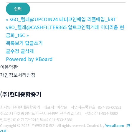
«
s6O_텔레@UPCOIN24 테더코인매입 리플매입_k9T
v8O_텔레@CASHFILTER365 알트코인퀵거래 이더리움 현
금화_t6C
»
목록보기
답글쓰기
글수정
글삭제
Powered by KBoard
이용약관
개인정보처리방침
(주)현대종합중기
회사명: (주)현대종합중기 대표자: 이상은
사업자등록번호: 857-86-00851
주소: 31442 충청남도 아산시 음봉면 신수리길 161
전화: 041-534-8882
핸드폰: 010-7172-0213
팩스: 041-533-5881
Copyright © 2025 (주)현대종합중기. All rights reserved.
Created by
Yescall.com
[
관
리자
]