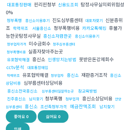
핀리핀청부
탐정사무실의뢰위험성
대포통장판매
신용도조회
0%
진도심부름센터
신분증위
청부폭행
흥신소이용후기
대포차찾기
조
청부폭행비용
후불가
카카오톡해킹
학력위조
서울흥신소
능한곳탐정사무실
흥신소저렴한곳
흥신소이용후기
미수금회수
청부업자가격
청주심부름센터
실종자찾아주는곳
청부폭행비용
흥신소
못받은돈강제회수
인생망치는방법
유포협박해결
cctv분석
대포통장매입
유포협박해결
재판증거조작
흥신소
흥신소
학력위조
청부업자
심부름센터상담비용
상담비용
흥신소전국흥신소
참교육방법
심부름센터일잘하는곳
청부폭행
흥신소상담비용
진주흥신소
납치찾기
청부업자
안양
흥신소
예금잔액조회
조선족청부가격
납치찾기
심부름센터
좋아요
0
싫어요
0
인쇄