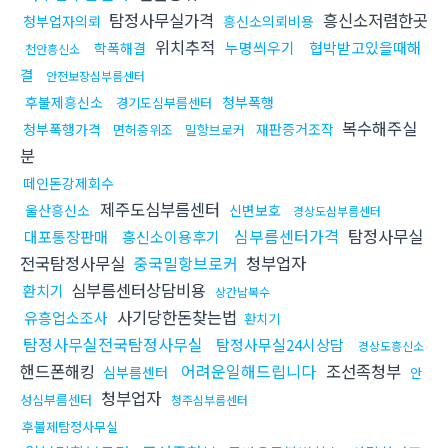
탐정사무실가격
흥신소저렴한곳
청부업자의뢰
흥신소의뢰비용
위치추적
누명씌우기
협박받고있을때해
학폭해결
천안흥신소
결
안전보장심부름센터
후불제흥신소
청부폭행
경기도심부름센터
복수해주실
청부폭행가격
재판증거조작
면허증위조
밀항브로커
분
떼인돈강제회수
제주도심부름센터
울산흥신소
신변보호
경상도심부름센터
심부름센터가격
탐정사무실
대포통장판매
흥신소이용후기
전국탐정사무실
중국밀항브로커
청부업자
심부름센터상담비용
환치기
상간남복수
사기당한돈찾는법
유흥업소조사
환치기
탐정사무실전국탐정사무실
탐정사무실24시상담
경상도흥신소
핸드폰해킹
어려운일해드립니다
조선족청부
심부름센터
안
청부업자
성심부름센터
청주심부름센터
후불제탐정사무실