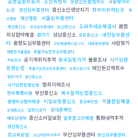
일본밀항브로커
조선족청부
못받은돈불법회수
사람찾아주
흥신소인생망치기
청부의뢰하는곳
는곳
경산심부름센터
재
서울심부름센터
재산열람
산열람
도와주세요해결사
몸캠
예산흥신소
논산흥신소
부산심부름센터
피싱협박해결
성남흥신소
대전심부름센
환치기
포항흥신소
터
충청도심부름센터
사람찾기
고민해결해드립니다
대포통장판매
후불가능한곳심부름센터
재판증거물열람
공기계위치추적
중국밀항가격
불륜조사
사기당한
차량조회
돈찾는법
떼인돈강제회수
후불가능한곳심부름센터
도와드립니다
청부가격
용인흥신소
범죄이력조사
사기당한돈찾는법
부산흥신소
복수잘하는법흥신소
청부폭행비용
비밀보장흥신소
억울한일해결
몸캠피싱협박해결
참교육방법
휴대폰해킹
밀항브로커
김해흥신소
흥신소비밀보장
통화내역추적
말못할고민해결
배트남청부
양산흥신소
부산심부름센터
참교육방법
용인심부름센터
도난차량위치추적