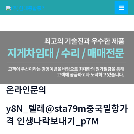
콘
텐
Mai
츠
Men
로
건
너
뛰
기
온라인문의
y8N_텔레@sta79m중국밀항가
격 인생나락보내기_p7M