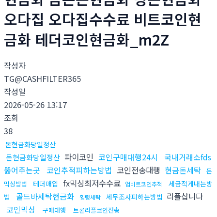
오다집 오다집수수료 비트코인현
금화 테더코인현금화_m2Z
작성자
TG@CASHFILTER365
작성일
2026-05-26 13:17
조회
38
돈현금화당일정산
파이코인
코인구매대행24시
국내거래소fds
돈현금화당일정산
뚫어주는곳
코인추적피하는방법
코인전송대행
현금돈세탁
돈
fx믹싱최저수수료
테더매입
세금적게내는방
믹싱방법
업비트코인추적
골드바세탁현금화
리플삽니다
법
세무조사피하는방법
횡령세탁
코인믹싱
구매대행
트론리플코인전송