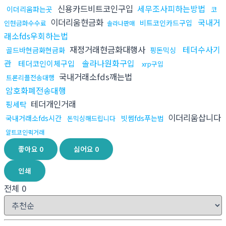
신용카드비트코인구입
세무조사피하는방법
이더리움파는곳
코
이더리움현금화
국내거
비트코인카드구입
인현금화수수료
솔라나판매
래소fds우회하는법
재정거래현금화대행사
테더수사기
골드바현금화현금화
핑돈믹싱
관
솔라나원화구입
테더코인이체구입
xrp구입
국내거래소fds깨는법
트론리플전송대행
암호화폐전송대행
테더개인거래
핑세탁
이더리움삽니다
국내거래소fds시간
빗썸fds푸는법
돈믹싱해드립니다
알트코인퀵거래
좋아요
0
싫어요
0
인쇄
전체
0