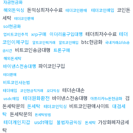
자금현금화
돈믹싱최저수수료
코인돈
해외돈믹싱
테더코인매입
테더코인판매
세탁
테더코인판매
sol현금화
테더최저수수료
테더
xrp구매
이더리움구입대행
업비트코인추적
코인이체구입
btc현금화
알트코인퀵거래
알트코인매입
국내거래소fds송
비트코인송금대행
트론구매
금시간
해외돈세탁
파이코인구입
바이낸스전송대행
테더판매
비트코인사는법
테더손대손
테더매입
코인현금직거래
오다믹싱
테더원화환전
바이낸스전송대행
검
usdc매입
아프리카tv돈현금화
돈세탁문의
돈세탁
비트코인판매사이트
대검세
테더코인믹싱
탁
돈세탁문의
돈세탁방법
테더개인지갑
usdt매입
가상화폐자금세
불법자금믹싱
돈세탁
탁