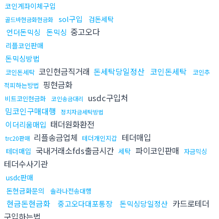
코인계좌이체구입
sol구입
검돈세탁
골드바현금화현금화
중고오다
언더돈믹싱
돈믹싱
리플코인판매
돈믹싱방법
코인현금직거래
돈세탁당일정산
코인돈세탁
코인돈세탁
코인추
핑현금화
적피하는방법
usdc구입처
비트코인현금화
코인송금대리
밈코인구매대행
정치자금세탁방법
태더원화환전
이더리움매입
리플송금업체
테더매입
테더개인지갑
trc20판매
국내거래소fds출금시간
파이코인판매
테더매입
세탁
자금믹싱
테더수사기관
usdc판매
돈현금화문의
솔라나전송대행
현금돈현금화
카드로테더
중고오다대포통장
돈믹싱당일정산
구입하는법