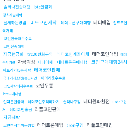
솔라나전송대행
btc현금화
정치자금세탁
비트코인세탁
테더매입
탈세하는방법
테더트론구매대행
알트코인
퀵거래
코인현금화수수료
코인전송대행
테더코인매입
자금현금화
테더코인계좌이체
trc20원화구입
테더
자금믹싱
코인구매대행24시
테더이체
테더트론구매대행
수사기관
테더코인판매
아프리카tv돈세탁
이더리움수수료
국내거래소fds송금시간
코인무통
코인세탁최저수수료
btc구매대행
테더원화환전
언더돈현금화
테더코인추척피하기
솔라나구입
usdc구입
리플코인판매
테더코인송금
처
자금세탁
테더트론매입
리플코인매입
tron구입
코인추적피하는방법