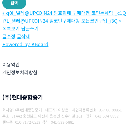
«
q0I_텔레@UPCOIN24 암호화폐 구매대행 코인돈세탁 _c1Q
i7L_텔레@UPCOIN24 밈코인구매대행 모든코인구입_i3Q
»
목록보기
답글쓰기
글수정
글삭제
Powered by KBoard
이용약관
개인정보처리방침
(주)현대종합중기
회사명: (주)현대종합중기 대표자: 이상은
사업자등록번호: 857-86-00851
주소: 31442 충청남도 아산시 음봉면 신수리길 161
전화: 041-534-8882
핸드폰: 010-7172-0213
팩스: 041-533-5881