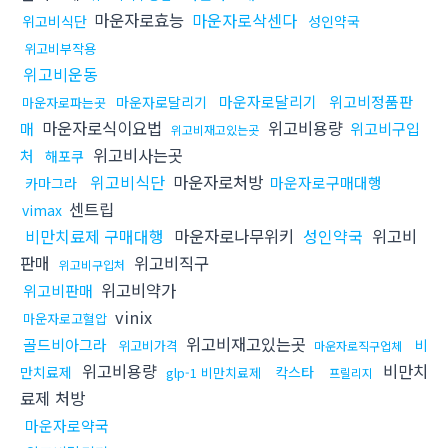
마운자로효능
마운자로삭센다
위고비식단
성인약국
위고비부작용
위고비운동
마운자로달리기
위고비정품판
마운자로달리기
마운자로파는곳
마운자로식이요법
위고비용량
매
위고비구입
위고비재고있는곳
위고비사는곳
처
해포쿠
위고비식단
마운자로처방
마운자로구매대행
카마그라
센트립
vimax
비만치료제 구매대행
마운자로나무위키
성인약국
위고비
판매
위고비직구
위고비구입처
위고비약가
위고비판매
vinix
마운자로고혈압
위고비재고있는곳
골드비아그라
비
위고비가격
마운자로직구업체
위고비용량
비만치
만치료제
칵스타
glp-1 비만치료제
프릴리지
료제 처방
마운자로약국