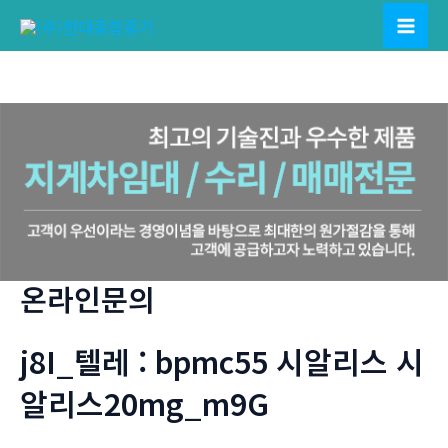
콘
텐
Mai
츠
Men
로
건
너
뛰
기
온라인문의
j8I_텔레 : bpmc55 시알리스 시
알리스20mg_m9G