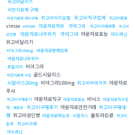
위고비달리기
비만치료제 구매
위고비직구업체
위고비식이요법
위고비병원
비만치료제 대리구매
vimax
vimax
마운자로처방
카마그라
위고비구매대행
위고비
마운자로나무위키
카마그라
마운자로효능
아드레닌
성인병
위고비달리기
마운자로판매업체
비아그라100mg
마운자로나무위키
비아그라
프릴리지
골드시알리스
비만치료제 구입
시알리스20mg
비아그라100mg
마운자로
위고비약국가격
주사
마운자로직구
비닉스
위고비구매후기
마운자로효능
마운자로직구업
위고비구매후기
마운자로안전거래
위고비구매대
체
해포쿠
행
위고비성인병
울트라킹콩
마운자로파는곳
시알리스
위고비
위고비구매
효과
아드레닌