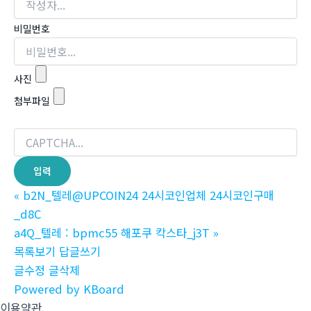
비밀번호
사진
첨부파일
«
b2N_텔레@UPCOIN24 24시코인업체 24시코인구매
_d8C
a4Q_텔레 : bpmc55 해포쿠 칵스타_j3T
»
목록보기
답글쓰기
글수정
글삭제
Powered by KBoard
이용약관