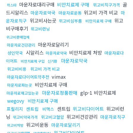
마운자로대리구매
비만치료제 구매
골
위고비직구가격
칵스타
드시알리스
위고비 가격 비교
마운자로약국
마
마운자로운동
위고비사는곳
위고
운자로직구
위고비심부름
비만치료제 구매
비구매후기
위고비런닝
위고비판매업체
마운자로달리기
마운자로건강관리
시알리스
비만치료제 처방
성인약국
마운자로다
마운자로약국
마운자로약국
이어트
비만치료제 구입
신기환
위고비비용
위고비 가격 비교
vimax
마운자로다이어트약추천
비만치료제 구매
마운자로파는곳
마운자로정품판매
glp-1 비만치료제
마운자로재고있는곳
wegovy
비만치료제 구매
센트립
위고비다이어트
위고비런
프릴리지
센트립
비맥스
닝
위고비건강관리
마운자로직구
위고비고혈압
위고비약국가격
위고비운동
마운자로달리기
위고비처방
wegovy
위고비다이어트