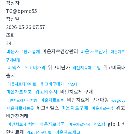
작성자
TG@bpmc55
작성일
2026-05-26 07:57
조회
24
마운자로건강관리
마운자로단가
마운자로판매업체
마운자로
구매대행
비맥스
위고비단가
위고비국내
위고비가격
비만치료제 구입
출시
위고비구매가
마운자로다이어트
칵스타
위고비주사
비만치료제 구매
마운자로재고
비만치료제 구매대행
마운자로효능
wegovy
비만치료제 대리처방
위고비헬스
마운자로구매
위고
마운자로사는곳
마운자로구입
비안전거래
glp-1 비
마운자로약국
비만치료제 처방
칵스타
마운자로약국
만치료제
마운자로재고
위고비직구방법