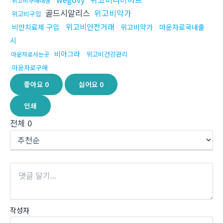
위고비구매대행
골드시알리스
위고비약가
위고비구입
위고비안전거래
비만치료제 구입
위고비약가
마운자로국내출
시
비아그라
위고비건강관리
마운자로사는곳
마운자로구매
좋아요
0
싫어요
0
인쇄
전체
0
작성자