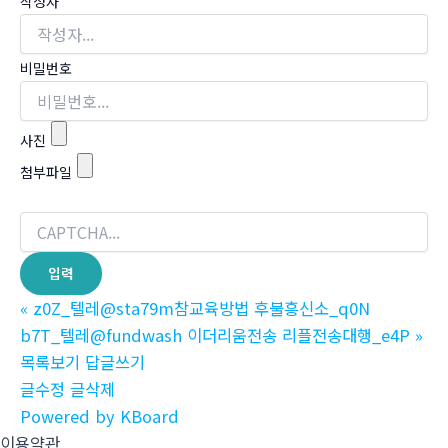
작성자
비밀번호
사진
첨부파일
«
z0Z_텔레@sta79m참교육방법 후불흥신소_q0N
b7T_텔레@fundwash 이더리움전송 리플전송대행_e4P
»
목록보기
답글쓰기
글수정
글삭제
Powered by KBoard
이용약관