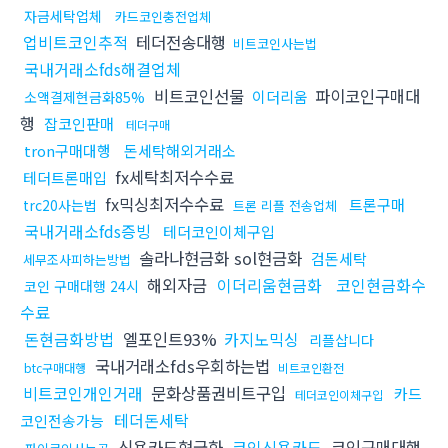
자금세탁업체
카드코인충전업체
업비트코인추적
테더전송대행
비트코인사는법
국내거래소fds해결업체
비트코인선물
파이코인구매대
이더리움
소액결제현금화85%
행
잡코인판매
테더구매
tron구매대행
돈세탁해외거래소
fx세탁최저수수료
테더트론매입
fx믹싱최저수수료
트론구매
trc20사는법
트론 리플 전송업체
국내거래소fds증빙
테더코인이체구입
솔라나현금화 sol현금화
검돈세탁
세무조사피하는방법
해외자금
이더리움현금화
코인현금화수
코인 구매대행 24시
수료
돈현금화방법
엘포인트93%
카지노믹싱
리플삽니다
국내거래소fds우회하는법
btc구매대행
비트코인환전
비트코인개인거래
문화상품권비트구입
카드
테더코인이체구입
테더돈세탁
코인전송가능
신용카드현금화
코인신용카드
코인구매대행