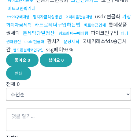
파이코인사는곳
비트코인퀵거래
usdc현금화
가상
정치자금믹싱방법
trc20구매대행
이더리움전송대행
카드로테더구입하는법
롯데상품
화폐자금세탁
비트송금업체
권세탁
돈세탁당일정산
파이코인구입
암호화폐구매대행
태더
환치기
국내거래소fds송금시
문상세탁
원화환전
usdc현금화
간
ssg페이93%
핸드폰결제코인구입
좋아요
0
싫어요
0
인쇄
전체
0