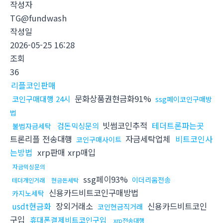
작성자
TG@fundwash
작성일
2026-05-25 16:28
조회
36
리플코인판매
문화상품권현금화91%
코인구매대행 24시
ssg페이코인구매방
법
빗썸코인추적
테더트론파는곳
검돈믹싱문의
불법자금세탁
트론리플 전송대행
자금세탁업체
비트코인사
코인구매사이트
는방법
xrp판매 xrp매입
자금믹싱문의
ssg페이93%
이더리움전송
테더개인거래
현금돈세탁
신용카드비트코인구매방법
카지노세탁
usdt현금화
장외거래소
신용카드비트코인
코인현금직거래
구입
휴대폰결제비트코인구입
xrp전송대행