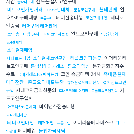
시간
핸드폰결제코인구매
솔라나구매
비트코인개인거래
블테판매
암
usdc판매처
문상코인구매
호화폐구매대행
테더전송대행
테더코
코인구매대행
트론구매
인송금
테더구매 테더판매
알트코인구매
코인 송금대행 24시
파이코인사는곳
자금현금화
sol판매처
소액결제매입
리플코인파는곳
이더리움리
소액결제코인구입
테더트론매입
플코인구매
핑오다믹싱
돈현금화최저수
돈믹싱해외거래소
수료
코인 송금대행 24시
휴대폰결제
국내거래소fds피하는법
테더전환
중고오다대포통장
컬쳐랜드코인
휴대폰결제테더전송
재테크자금믹싱문의
카
구입
휴대폰결제테더전환
트론리플코인전송
드코인구입처
바이낸스전송대행
아프리카tv돈세탁
테더개인지갑
테더코인매입
이더리움메타마스크
테더매입
무통코인
파이코
테더매입
불법자금세탁
인판매