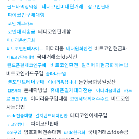
테더코인비대면거래
골드바믹싱믹싱
잡코인판매
파이코인구매대행
코인 체크카드
코인대리송금
테더코인판매함
이더리움현금화
이더리움
비트코인현금화
태더원화환전
비트코인판매사이트
국내거래소fds시간
비트코인전송대행
비트코인환전
알리페이현금화하는법
핸드폰결제코인구매
비트코인카드구입
솔라나구입
엘포인트테더구매
돈현금화당일정산
이더리움삽니다
돈세탁방법
휴대폰결제테더전송
이더리움매입
카드
검돈세탁
이더리움구입대행
비트코인
코인세탁최저수수료
로 코인구입
사는방법
테더코인이체구입
usdc전송대행
컬쳐랜드테더전환
파이코인판매
밈코인팝니다
암호화폐전송대행
국내거래소fds송금
sol구입
usdc현금화