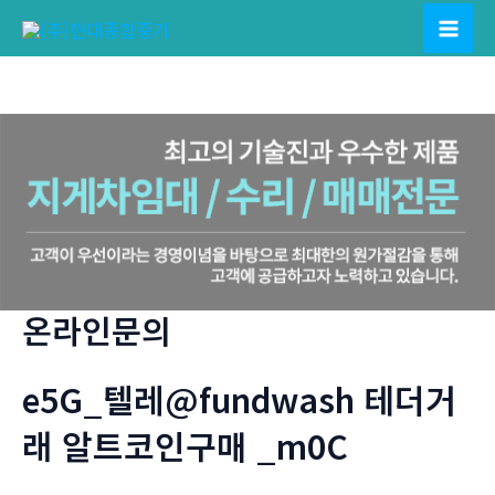
콘
텐
Mai
츠
Men
로
건
너
뛰
기
온라인문의
e5G_텔레@fundwash 테더거
래 알트코인구매 _m0C