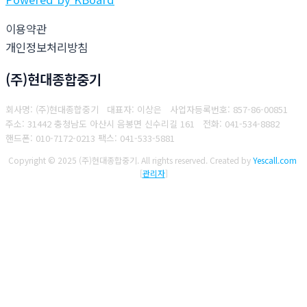
이용약관
개인정보처리방침
(주)현대종합중기
회사명: (주)현대종합중기 대표자: 이상은
사업자등록번호: 857-86-00851
주소: 31442 충청남도 아산시 음봉면 신수리길 161
전화: 041-534-8882
핸드폰: 010-7172-0213
팩스: 041-533-5881
Copyright © 2025 (주)현대종합중기. All rights reserved.
Created by
Yescall.com
[
관리자
]