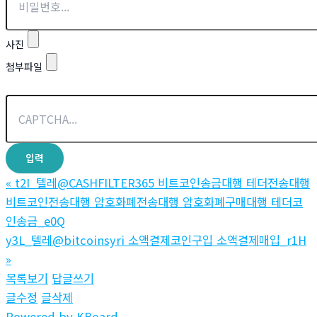
사진
첨부파일
«
t2I_텔레@CASHFILTER365 비트코인송금대행 테더전송대행
비트코인전송대행 암호화폐전송대행 암호화폐구매대행 테더코
인송금_e0Q
y3L_텔레@bitcoinsyri 소액결제코인구입 소액결제매입_r1H
»
목록보기
답글쓰기
글수정
글삭제
Powered by KBoard