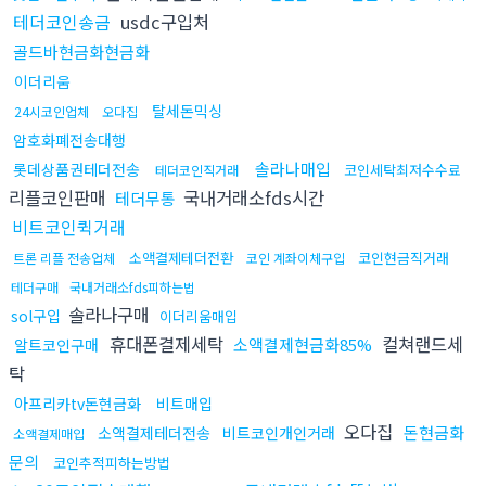
테더코인송금
usdc구입처
골드바현금화현금화
이더리움
탈세돈믹싱
24시코인업체
오다집
암호화폐전송대행
솔라나매입
롯데상품권테더전송
코인세탁최저수수료
테더코인직거래
리플코인판매
국내거래소fds시간
테더무통
비트코인퀵거래
소액결제테더전환
코인현금직거래
트론 리플 전송업체
코인 계좌이체구입
테더구매
국내거래소fds피하는법
솔라나구매
sol구입
이더리움매입
휴대폰결제세탁
컬쳐랜드세
소액결제현금화85%
알트코인구매
탁
아프리카tv돈현금화
비트매입
오다집
돈현금화
소액결제테더전송
비트코인개인거래
소액결제매입
문의
코인추적피하는방법