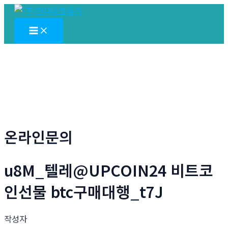
콘
텐
Main
Menu
츠
로
건
너
뛰
기
온라인문의
u8M_텔레@UPCOIN24 비트코
인선물 btc구매대행_t7J
작성자