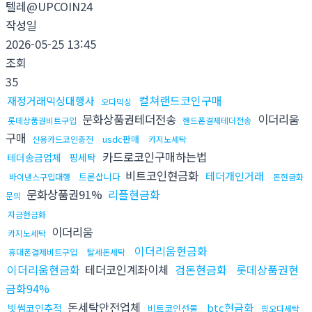
텔레@UPCOIN24
작성일
2026-05-25 13:45
조회
35
컬쳐랜드코인구매
재정거래믹싱대행사
오다믹싱
문화상품권테더전송
이더리움
롯데상품권비트구입
핸드폰결제테더전송
구매
usdc판매
신용카드코인충전
카지노세탁
카드로코인구매하는법
테더송금업체
핑세탁
비트코인현금화
테더개인거래
트론삽니다
바이낸스구입대행
돈현금화
문화상품권91%
리플현금화
문의
자금현금화
이더리움
카지노세탁
이더리움현금화
휴대폰결제비트구입
탈세돈세탁
이더리움현금화
테더코인계좌이체
검돈현금화
롯데상품권현
금화94%
돈세탁안전업체
btc현금화
빗썸코인추적
비트코인선물
핑오다세탁