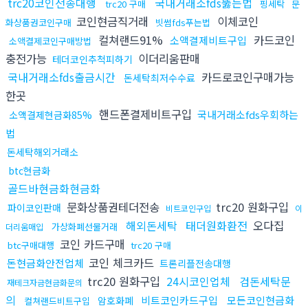
trc20코인전송대행
국내거래소fds뚫는법
trc20 구매
핑세탁
문
코인현금직거래
이체코인
화상품권코인구매
빗썸fds푸는법
컬쳐랜드91%
카드코인
소액결제비트구입
소액결제코인구매방법
충전가능
이더리움판매
테더코인추척피하기
국내거래소fds출금시간
카드로코인구매가능
돈세탁최저수수료
한곳
핸드폰결제비트구입
국내거래소fds우회하는
소액결제현금화85%
법
돈세탁해외거래소
btc현금화
골드바현금화현금화
문화상품권테더전송
trc20 원화구입
파이코인판매
비트코인구입
이
해외돈세탁
태더원화환전
오다집
가상화폐선물거래
더리움매입
코인 카드구매
btc구매대행
trc20 구매
코인 체크카드
돈현금화안전업체
트론리플전송대행
trc20 원화구입
24시코인업체
검돈세탁문
재테크자금현금화문의
의
비트코인카드구입
모든코인현금화
암호화폐
컬쳐랜드비트구입