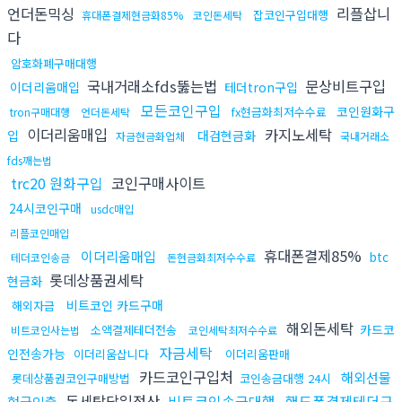
언더돈믹싱
리플삽니
잡코인구입대행
휴대폰결제현금화85%
코인돈세탁
다
암호화폐구매대행
국내거래소fds뚫는법
문상비트구입
이더리움매입
테더tron구입
모든코인구입
코인원화구
fx현금화최저수수료
tron구매대행
언더돈세탁
이더리움매입
카지노세탁
입
대검현금화
자금현금화업체
국내거래소
fds깨는법
trc20 원화구입
코인구매사이트
24시코인구매
usdc매입
리플코인매입
휴대폰결제85%
이더리움매입
btc
테더코인송금
돈현금화최저수수료
롯데상품권세탁
현금화
비트코인 카드구매
해외자금
해외돈세탁
카드코
소액결제테더전송
비트코인사는법
코인세탁최저수수료
자금세탁
인전송가능
이더리움삽니다
이더리움판매
카드코인구입처
해외선물
롯데상품권코인구매방법
코인송금대행 24시
돈세탁당일정산
비트코인송금대행
핸드폰결제테더구
현금인출