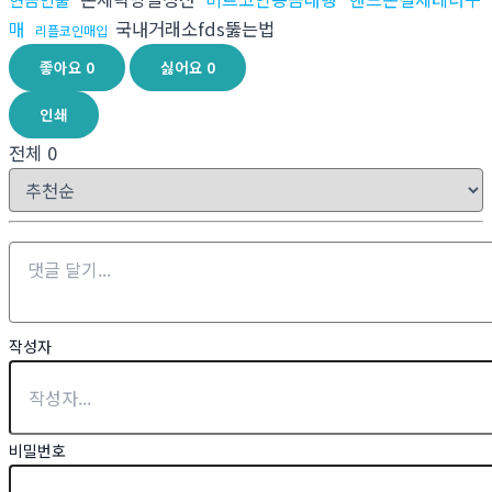
매
국내거래소fds뚫는법
리플코인매입
좋아요
0
싫어요
0
인쇄
전체
0
작성자
비밀번호