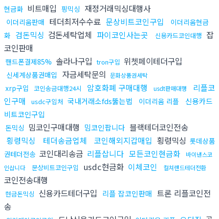
비트매입
재정거래믹싱대행사
현금화
핑믹싱
테더최저수수료
문상비트코인구입
이더리움판매
이더리움현금
검돈믹싱
검돈세탁업체
파이코인사는곳
잡
화
신용카드코인대행
코인판매
솔라나구입
위쳇페이테더구입
핸드폰결제85%
tron구입
자금세탁문의
신세계상품권매입
문화상품권세탁
암호화폐 구매대행
리플코
xrp구입
코인송금대행24시
usdt판매대행
인구매
국내거래소fds뚫는법
신용카드
이더리움 리플
usdc구입처
비트코인구입
밈코인구매대행
블랙테더코인전송
밈코인팝니다
돈믹싱
횡령믹싱
테더송금업체
코인해외지갑매입
횡령믹싱
롯데상품
코인대리송금
리플삽니다
모든코인현금화
권테더전송
바이낸스코
usdc현금화
이체코인
문상비트코인구입
인삽니다
컬쳐랜드테더전환
코인전송대행
신용카드테더구입
트론 리플코인전
리플 잡코인판매
현금돈믹싱
송