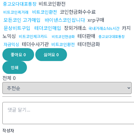
비트코인환전
중고오다대포통장
코인현금화수수료
비트코인환전
비트코인퀵거래
모든코인 고가매입
바이낸스코인삽니다
xrp구매
문상비트구입
테더코인매입
장외거래소
카지
국내거래소fds시간
노믹싱
테더판매
비트코인체크카드
비트코인현금화
중고오다대포통장
테더수사기관
테더현금화
자금믹싱
비트코인환전
좋아요
0
싫어요
0
인쇄
전체
0
작성자