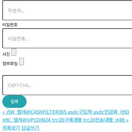
비밀번호
사진
첨부파일
«
i5W_텔레@CASHFILTER365 usdc구입처 usdc현금화_h9D
n9C_텔레@UPCOIN24 trc20구매대행 trc20전송대행_d4B
»
목록보기
답글쓰기