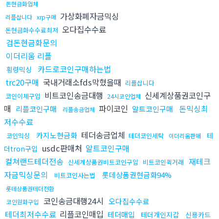
돈현금화업체
가상화폐자금믹싱
리플삽니다
xrp구매
오다집수수료
돈현금화수수료최저
검돈현금화문의
이더리움 리플
카드로코인구매하는법
횡령믹싱
trc20구매
국내거래소fds막혔을때
리플삽니다
비트코인송금대행
신세계상품권코인구
코인이체구입
24시코인업체
매
파이코인
돈믹싱최
리플코인구매
알트코인구매
리플송금업체
저수수료
테더송금업체
카지노현금화
테
코인믹싱
테더코인세탁
이더리움판매
usdc판매처
알트코인구매
더tron구입
컬쳐랜드테더전송
재테크
신세계상품권비트코인구입
비트코인퀵거래
자금믹싱문의
롯데상품권현금화94%
비트코인사는법
롯데상품권테더전환
코인송금대행24시
오다집수수료
코인원화구입
테더최저수수료
리플코인매입
테더매입
테더개인지갑
신용카드