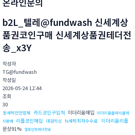
온라인문의
b2L_텔레@fundwash 신세계상
품권코인구매 신세계상품권테더전
송_x3Y
작성자
TG@fundwash
작성일
2026-05-24 12:44
조회
30
카드코인구입처
이더리움매입
돈세탁안전업체
이더리움클레식클레
리플코인매입
이더리움리플
fx세탁최저수수료
대검믹싱
식판매
문상91%
엘포인트테더전송