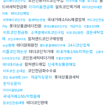
도난신용카드코인구입
오다집
골
이더리움 리플
알리페이코인구입
드바세탁현금화
이더리움현금화
알트코인퀵거래
테더코인비대면
테더코인매입
거래
국내거래소fds해결업체
위챗페이코인구입
탈세하는방법
카드코인전송
롯데상품권테더전환
가능
자금믹싱
롯데상품권코인구입
리플코인대행
비트코인현금화
검돈세탁업
소액결제비트코인구입
비트코인환전
체
컬쳐랜드코인구매방법
코인구매사이트
테더원화환전
24시코인업체
xrp판매
핸드폰결제테더구매
리플코인파는곳
테더코인직거래
국내거래소fds피하는법
신용카
코인돈세탁테더거래
드비트코인구입
리플코인판매
컬쳐랜드매입
신세계상품권매입
테더대리송금
코인현금화수수료
비트코인 손대손
자금믹싱문의
롯데상품권세탁
코인 송금대행 24시
돈믹싱문의
이더리움현금화
국내거래소fds막혔을때
테더코인판매
밈코인전송대행