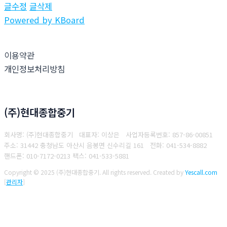
글수정
글삭제
Powered by KBoard
이용약관
개인정보처리방침
(주)현대종합중기
회사명: (주)현대종합중기 대표자: 이상은
사업자등록번호: 857-86-00851
주소: 31442 충청남도 아산시 음봉면 신수리길 161
전화: 041-534-8882
핸드폰: 010-7172-0213
팩스: 041-533-5881
Copyright © 2025 (주)현대종합중기. All rights reserved.
Created by
Yescall.com
[
관리자
]