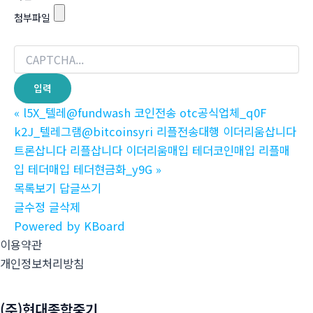
첨부파일
«
l5X_텔레@fundwash 코인전송 otc공식업체_q0F
k2J_텔레그램@bitcoinsyri 리플전송대행 이더리움삽니다
트론삽니다 리플삽니다 이더리움매입 테더코인매입 리플매
입 테더매입 테더현금화_y9G
»
목록보기
답글쓰기
글수정
글삭제
Powered by KBoard
이용약관
개인정보처리방침
(주)현대종합중기