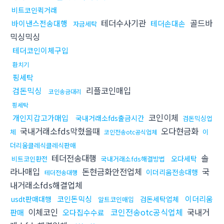
비트코인퀵거래
테더수사기관
골드바
바이낸스전송대행
테더손대손
자금세탁
믹싱믹싱
테더코인이체구입
환치기
핑세탁
검돈믹싱
리플코인매입
코인송금대리
핑세탁
코인이체
개인지갑고가매입
국내거래소fds출금시간
검돈믹싱업
국내거래소fds막혔을때
오다현금화
체
이
코인전송otc공식업체
더리움클레식클레식판매
테더전송대행
솔
오다세탁
비트코인환전
국내거래소fds해결방법
라나매입
돈현금화안전업체
국
이더리움전송대행
테더전송대행
내거래소fds해결업체
코인돈믹싱
이더리움
usdt판매대행
검돈세탁업체
알트코인매입
이체코인
코인전송otc공식업체
국내거
판매
오다집수수료