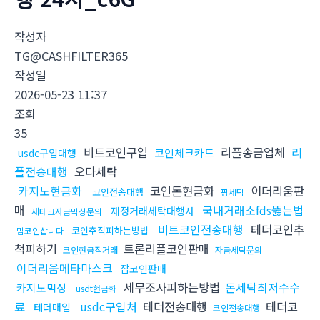
작성자
TG@CASHFILTER365
작성일
2026-05-23 11:37
조회
35
비트코인구입
리플송금업체
리
코인체크카드
usdc구입대행
플전송대행
오다세탁
카지노현금화
코인돈현금화
이더리움판
코인전송대행
핑세탁
매
국내거래소fds뚫는법
재정거래세탁대행사
재테크자금믹싱문의
비트코인전송대행
테더코인추
코인추적피하는방법
밈코인삽니다
척피하기
트론리플코인판매
코인현금직거래
자금세탁문의
이더리움메타마스크
잡코인판매
세무조사피하는방법
돈세탁최저수수
카지노믹싱
usdt현금화
료
usdc구입처
테더전송대행
테더코
테더매입
코인전송대행