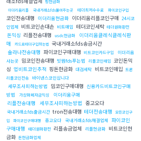
래소fds해결업체
핑현금화
테더최저수수료
이더리움리플
국내거래소fds뚫어주는곳
파이코인구입
코인전송대행
이더리움리플코인구매
이더리움현금화
24시코
비트코인손대손
테더코인세탁
인업체
비트매입
테더원화환전
돈믹싱
리플전송대행
이더리움클레식클레식판
usdc현금화
매
국내거래소fds송금시간
카드로테더구입하는법
솔라나전송대행
파이코인구매대행
이더리움
비트코인카드구입
밈코인전송대행
코인돈믹
빗썸fds푸는법
사는곳
리플코인매입
싱
업비트코인추적
핑돈현금화
비트코인매입
대검세탁
트론
바이낸스코인삽니다
리플코인전송
밈코인구매대행
세무조사피하는방법
신용카드비트코인구매
방법
이더리움구매
가상화폐자금믹싱
리플전송대행
세무조사피하는방법
중고오다
tron전송대행
테더전송대행
국내거래소fds출금시간
모든코인구
파이코인
중고오다
국내거래소fds해결업체
입
파이코인구매대행
구매대행
리플송금업체
비트코인현
리플현금화
태더원화환전
금화
돈현금화업체