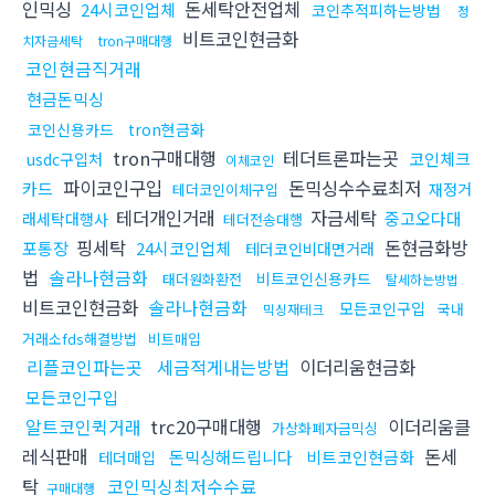
인믹싱
돈세탁안전업체
24시코인업체
코인추적피하는방법
정
비트코인현금화
치자금세탁
tron구매대행
코인현금직거래
현금돈믹싱
코인신용카드
tron현금화
tron구매대행
테더트론파는곳
코인체크
usdc구입처
이체코인
파이코인구입
돈믹싱수수료최저
카드
재정거
테더코인이체구입
테더개인거래
자금세탁
중고오다대
래세탁대행사
테더전송대행
핑세탁
돈현금화방
포통장
24시코인업체
테더코인비대면거래
법
솔라나현금화
비트코인신용카드
태더원화환전
탈세하는방법
비트코인현금화
솔라나현금화
모든코인구입
국내
믹싱재테크
거래소fds해결방법
비트매입
리플코인파는곳
세금적게내는방법
이더리움현금화
모든코인구입
알트코인퀵거래
trc20구매대행
이더리움클
가상화폐자금믹싱
레식판매
돈세
돈믹싱해드립니다
비트코인현금화
테더매입
탁
코인믹싱최저수수료
구매대행