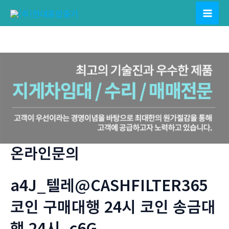
콘
텐
Mai
츠
Men
로
건
너
뛰
기
온라인문의
a4J_텔레@CASHFILTER365
코인 구매대행 24시 코인 송금대
행 24시_c6G