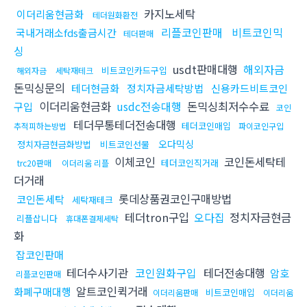
카지노세탁
이더리움현금화
테더원화환전
리플코인판매
비트코인믹
국내거래소fds출금시간
테더판매
싱
usdt판매대행
해외자금
비트코인카드구입
해외자금
세탁재테크
돈믹싱문의
테더현금화
정치자금세탁방법
신용카드비트코인
이더리움현금화
usdc전송대행
돈믹싱최저수수료
구입
코인
테더무통테더전송대행
테더코인매입
추적피하는방법
파이코인구입
오다믹싱
정치자금현금화방법
비트코인선물
이체코인
코인돈세탁테
테더코인직거래
trc20판매
이더리움 리플
더거래
롯데상품권코인구매방법
코인돈세탁
세탁재테크
테더tron구입
오다집
정치자금현금
리플삽니다
휴대폰결제세탁
화
잡코인판매
테더수사기관
코인원화구입
테더전송대행
암호
리플코인판매
알트코인퀵거래
화폐구매대행
비트코인매입
이더리움판매
이더리움