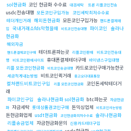
sol현금화
코인 현금화 수수료
대검세탁
트론 리플코인전송
usdc전송대행
모든코인구입가능
코인세탁최저수수료
해외돈현금화
모든코인구입가능
테더개인거래
핸드폰결제매
국내거래소fds막혔을때
파이코인
솔라나
입
비트코인전송대행
현금화
해외자금
테더트론파는곳
리플코인판매
비트코인전송대
핸드폰결제코인구매
휴대폰결제테더구매
바이낸스구입대행
행
비트코인판매사이트
카드로코인구매가능한곳
리플 모든코인현금화
비트코인송금대행
비트코인퀵거래
세금적게내는방법
중고오다대포통장
컬쳐랜드비트코인구입
코인돈세탁테더거
리플 모든코인현금화
래
파이코인구입
솔라나현금화 sol현금화
btc파는곳
자금현금
자금세탁
돈믹싱업체
롯데상품권코인구매
화
비트코인사는방법
돈현금화업체
usdt현금화
솔라나현금화
코인현금화최저수수료
리플송금업체
자금현금화문의
신용카드테더구입
usdc현금화