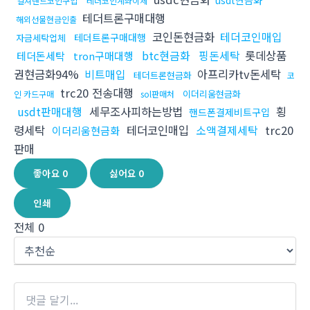
usdt현금화
컬쳐랜드코인구입
테더코인계좌이체
테더트론구매대행
해외선물현금인출
코인돈현금화
테더코인매입
테더트론구매대행
자금세탁업체
btc현금화
핑돈세탁
롯데상품
테더돈세탁
tron구매대행
권현금화94%
비트매입
아프리카tv돈세탁
테더트론현금화
코
trc20 전송대행
이더리움현금화
인 카드구매
sol판매처
usdt판매대행
세무조사피하는방법
횡
핸드폰결제비트구입
령세탁
테더코인매입
소액결제세탁
trc20
이더리움현금화
판매
좋아요
0
싫어요
0
인쇄
전체
0