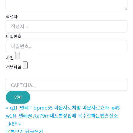
작성자
비밀번호
사진
첨부파일
«
q1I_텔레 : bpmc55 마운자로처방 마운자로효과_e4S
w1N_텔레@sta79m대포통장판매 복수잘하는법흥신소
_k6F
»
목록보기
답글쓰기