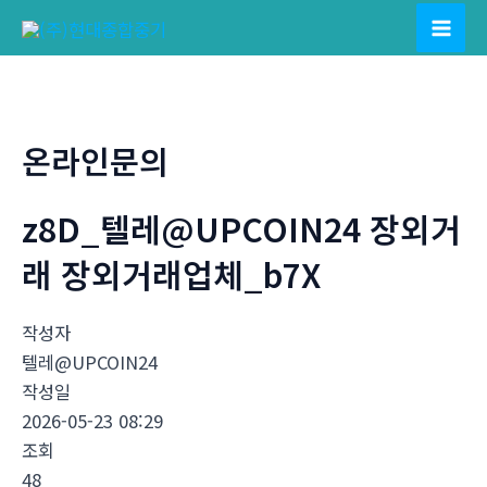
콘
텐
Mai
츠
Men
로
건
온라인문의
너
뛰
z8D_텔레@UPCOIN24 장외거
기
래 장외거래업체_b7X
작성자
텔레@UPCOIN24
작성일
2026-05-23 08:29
조회
48