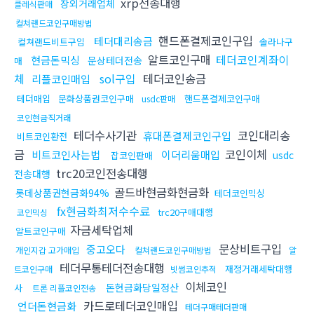
xrp전송대행
장외거래업체
클레식판매
컬쳐랜드코인구매방법
핸드폰결제코인구입
테더대리송금
컬쳐랜드비트구입
솔라나구
알트코인구매
테더코인계좌이
현금돈믹싱
문상테더전송
매
체
sol구입
테더코인송금
리플코인매입
테더매입
문화상품권코인구매
핸드폰결제코인구매
usdc판매
코인현금직거래
테더수사기관
코인대리송
휴대폰결제코인구입
비트코인환전
금
코인이체
비트코인사는법
이더리움매입
usdc
잡코인판매
trc20코인전송대행
전송대행
골드바현금화현금화
롯데상품권현금화94%
테더코인믹싱
fx현금화최저수수료
trc20구매대행
코인믹싱
자금세탁업체
알트코인구매
문상비트구입
중고오다
개인지갑 고가매입
컬쳐랜드코인구매방법
알
테더무통테더전송대행
재정거래세탁대행
트코인구매
빗썸코인추적
이체코인
돈현금화당일정산
사
트론 리플코인전송
카드로테더코인매입
언더돈현금화
테더구매테더판매