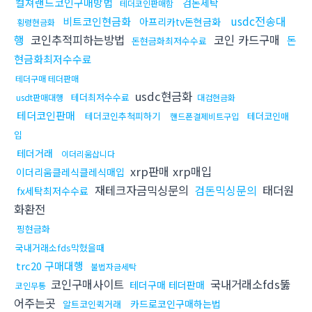
컬쳐랜드코인구매방법
검돈세탁
테더코인판매함
usdc전송대
비트코인현금화
아프리카tv돈현금화
횡령현금화
행
코인추적피하는방법
코인 카드구매
돈
돈현금화최저수수료
현금화최저수수료
테더구매 테더판매
usdc현금화
테더최저수수료
usdt판매대행
대검현금화
테더코인판매
테더코인추척피하기
테더코인매
핸드폰결제비트구입
입
테더거래
이더리움삽니다
xrp판매 xrp매입
이더리움클레식클레식매입
재테크자금믹싱문의
검돈믹싱문의
태더원
fx세탁최저수수료
화환전
핑현금화
국내거래소fds막혔을때
trc20 구매대행
불법자금세탁
코인구매사이트
국내거래소fds뚫
테더구매 테더판매
코인무통
어주는곳
카드로코인구매하는법
알트코인퀵거래