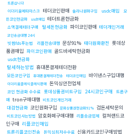
트론삽니다
테더코인판매
usdc매입
이더리움메타마스크
솔라나원화구입
모
테더트론현금화
든코인현금화
usdt매입
파이코인판매
탈세돈현금화
테더개인거래
소액결제테더구매
코인송금대행 24시
문상91%
롯데상
태더원화환전
빗썸fds푸는법
리플전송대행
품권매입
골드바세탁현금화
파이코인판매
usdt현금화
탈세하는방법
휴대폰결제테더전환
바이낸스구입대행
모든코인구입
휴대폰결제테더전송
테더코인매입
돈믹싱안전업체
이더리움클레식클레식판매
24시코인구매
롯데상품권비트구입
코인 현금화 수수료
트론구
tron구매대행
매
비트코인개인거래
코인원화구입
검돈세탁문의
대검현금화
문화상품권현금화91%
암호화폐구매대행
컬쳐랜드코
리플송금업체
비트코인사는방법
인구매
리플코인매입
신용카드코인구매방법
트론리플코인전송
돈믹싱최저수수료