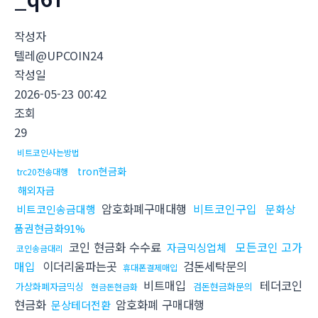
작성자
텔레@UPCOIN24
작성일
2026-05-23 00:42
조회
29
비트코인사는방법
tron현금화
trc20전송대행
해외자금
암호화폐구매대행
비트코인구입
비트코인송금대행
문화상
품권현금화91%
코인 현금화 수수료
모든코인 고가
자금믹싱업체
코인송금대리
매입
이더리움파는곳
검돈세탁문의
휴대폰결제매입
비트매입
테더코인
가상화폐자금믹싱
검돈현금화문의
현금돈현금화
현금화
암호화폐 구매대행
문상테더전환