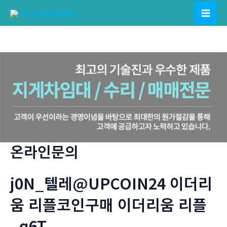
콘
텐
Mai
츠
Men
로
건
너
뛰
기
온라인문의
j0N_텔레@UPCOIN24 이더리
움 리플코인구매 이더리움 리플
_q6T