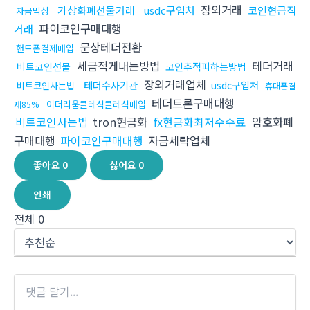
장외거래
가상화폐선물거래
usdc구입처
코인현금직
자금믹싱
파이코인구매대행
거래
문상테더전환
핸드폰결제매입
세금적게내는방법
테더거래
비트코인선물
코인추적피하는방법
장외거래업체
테더수사기관
usdc구입처
비트코인사는법
휴대폰결
테더트론구매대행
이더리움클레식클레식매입
제85%
비트코인사는법
tron현금화
fx현금화최저수수료
암호화폐
구매대행
파이코인구매대행
자금세탁업체
좋아요
0
싫어요
0
인쇄
전체
0