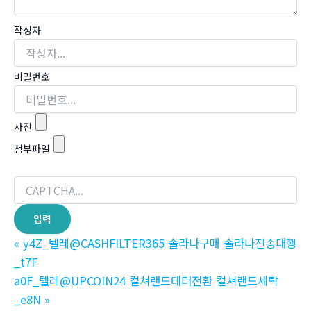
작성자
비밀번호
사진
첨부파일
«
y4Z_텔레@CASHFILTER365 솔라나구매 솔라나전송대행
_t7F
a0F_텔레@UPCOIN24 컬쳐랜드테더전환 컬쳐랜드세탁
_e8N
»