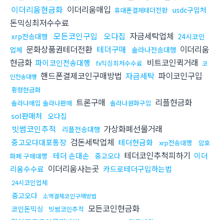
이더리움현금화
이더리움매입
usdc구입처
휴대폰결제테더전환
돈믹싱최저수수료
모든코인구입
오다집
자금세탁업체
xrp전송대행
24시코인
문화상품권테더전환
테더구매
이더리움
업체
솔라나전송대행
현금화
비트코인퀵거래
파이코인전송대행
fx믹싱최저수수료
코
핸드폰결제코인구매방법
자금세탁
파이코인구입
인전송대행
횡령현금화
트론구매
리플현금화
솔라나매입 솔라나판매
솔라나원화구입
sol판매처
오다집
빗썸코인추적
가상화폐선물거래
리플전송대행
검돈세탁업체
중고오다대포통장
테더현금화
xrp전송대행
암호
테더코인추척피하기
테더 손대손
이더
중고오다
화폐 구매대행
이더리움사는곳
리움수수료
카드로테더구입하는법
24시코인업체
중고오다
소액결제코인구매방법
모든코인현금화
코인돈믹싱
빗썸코인추적