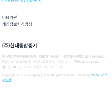
이용약관
개인정보처리방침
(주)현대종합중기
회사명: (주)현대종합중기 대표자: 이상은
사업자등록번호: 857-86-00851
주소: 31442 충청남도 아산시 음봉면 신수리길 161
전화: 041-534-8882
핸드폰: 010-7172-0213
팩스: 041-533-5881
Copyright © 2025 (주)현대종합중기. All rights reserved.
Created by
Yescall.com
[
관리자
]