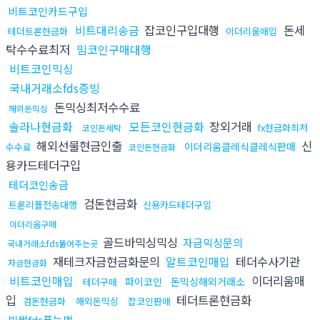
비트코인카드구입
비트대리송금
잡코인구입대행
돈세
테더트론현금화
이더리움매입
탁수수료최저
밈코인구매대행
비트코인믹싱
국내거래소fds증빙
돈믹싱최저수수료
해외돈믹싱
솔라나현금화
모든코인현금화
장외거래
fx현금화최저
코인돈세탁
해외선물현금인출
신
이더리움클레식클레식판매
수수료
코인돈현금화
용카드테더구입
테더코인송금
검돈현금화
트론리플전송대행
신용카드테더구입
이더리움구매
골드바믹싱믹싱
자금믹싱문의
국내거래소fds뚫어주는곳
재테크자금현금화문의
알트코인매입
테더수사기관
자금현금화
비트코인매입
이더리움매
파이코인
돈믹싱해외거래소
테더구매
입
테더트론현금화
검돈현금화
해외돈믹싱
잡코인판매
빗썸fds푸는법