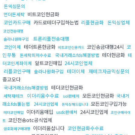
돈믹싱문의
비트코인현금화
언더돈세탁
코인카드구매
카드로테더구입하는법
리플현금화
돈믹싱업체
코인전송대행
트론리플전송대행
솔라나원화구입
테더트론현금화
코인송금대행24시
코
코인이체
비트코인신용카드
인무통
테더현금화
국내거래소fds해결방법
테
돈세탁최저수수료
알트코인매입
24시코인업체
더코인계좌이체
리플코인구매
테더이체
재테크자금믹싱문의
솔라나원화구입
중고오다
테더코인현금화
국내거래소fds해결방법
이더리움수수료
모든코인현금화
국내거
세탁재테크
sol판매처
모든코인구입가능
래소fds뚫는법
24시코인업체
돈믹싱해드립니다
이더리움매입
24시코인업체
usdc판매처
테더코인매입
코인구매사이
코인전송otc공식업체
트
이더리움삽니다
코인현금화수수료
암호화폐구매대행