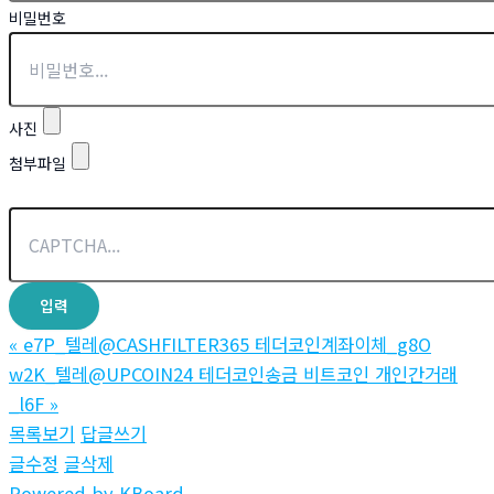
비밀번호
사진
첨부파일
«
e7P_텔레@CASHFILTER365 테더코인계좌이체_g8O
w2K_텔레@UPCOIN24 테더코인송금 비트코인 개인간거래
_l6F
»
목록보기
답글쓰기
글수정
글삭제
Powered by KBoard