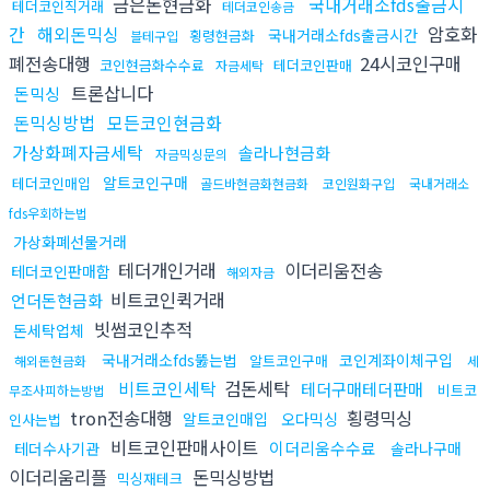
금은돈현금화
국내거래소fds출금시
테더코인직거래
테더코인송금
간
해외돈믹싱
암호화
국내거래소fds출금시간
횡령현금화
블테구입
폐전송대행
24시코인구매
코인현금화수수료
테더코인판매
자금세탁
트론삽니다
돈믹싱
돈믹싱방법
모든코인현금화
가상화폐자금세탁
솔라나현금화
자금믹싱문의
알트코인구매
테더코인매입
골드바현금화현금화
코인원화구입
국내거래소
fds우회하는법
가상화폐선물거래
테더개인거래
이더리움전송
테더코인판매함
해외자금
비트코인퀵거래
언더돈현금화
빗썸코인추적
돈세탁업체
국내거래소fds뚫는법
코인계좌이체구입
알트코인구매
해외돈현금화
세
비트코인세탁
검돈세탁
테더구매테더판매
비트코
무조사피하는방법
tron전송대행
횡령믹싱
알트코인매입
오다믹싱
인사는법
비트코인판매사이트
이더리움수수료
테더수사기관
솔라나구매
이더리움리플
돈믹싱방법
믹싱재테크