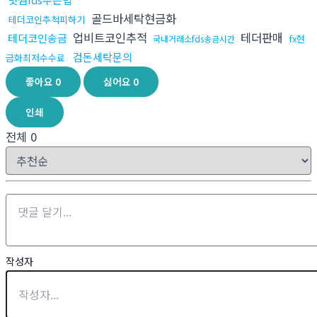
골드바세탁현금화
테더코인추척피하기
업비트코인추적
테더판매
테더코인송금
fx현
국내거래소fds송금시간
검돈세탁문의
금화최저수수료
좋아요
0
싫어요
0
인쇄
전체
0
작성자