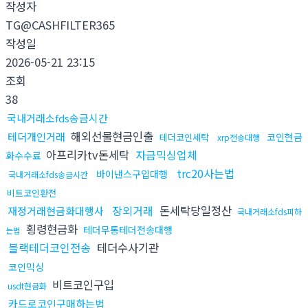
작성자
TG@CASHFILTER365
작성일
2026-05-21 23:15
조회
38
국내거래소fds송금시간
해외선물현금인출
테더개인거래
코인현금
테더코인세탁
xrp전송대행
아프리카tv돈세탁
자금믹싱업체
화수수료
trc20사는법
바이낸스구입대행
국내거래소fds송금시간
비트코인환전
장외거래
돈세탁당일정산
재정거래현금화대행사
국내거래소fds피하
횡령현금화
테더무통테더전송대행
는법
블랙테더코인전송
테더수사기관
코인믹싱
비트코인구입
usdt현금화
카드로코인구매하는법