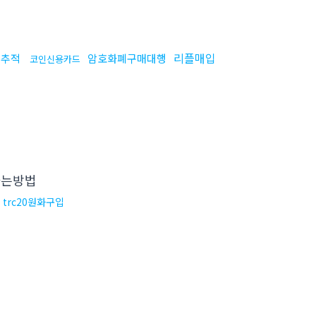
리플매입
인추적
암호화폐구매대행
코인신용카드
는방법
trc20원화구입