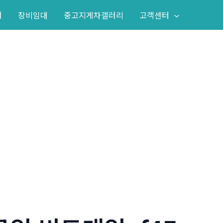
어
장비임대
중고지게차갤러리
고객센터