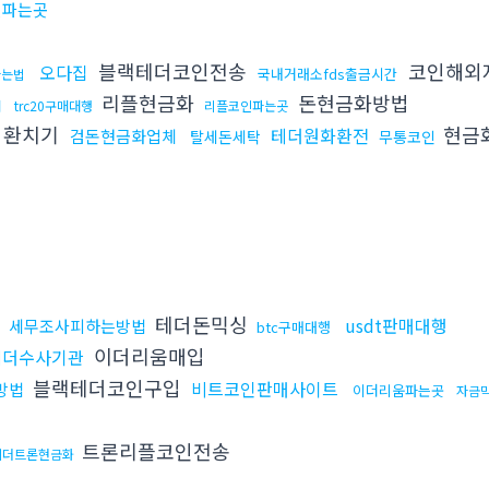
인파는곳
블랙테더코인전송
코인해외
오다집
국내거래소fds출금시간
하는법
리플현금화
돈현금화방법
매
trc20구매대행
리플코인파는곳
환치기
현금
테더원화환전
검돈현금화업체
탈세돈세탁
무통코인
테더돈믹싱
usdt판매대행
세무조사피하는방법
btc구매대행
이더리움매입
테더수사기관
블랙테더코인구입
비트코인판매사이트
방법
이더리움파는곳
자금
트론리플코인전송
테더트론현금화