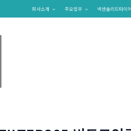
회사소개
주요업무
넥센솔리드타이