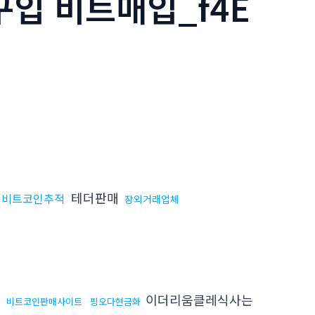
구입 비트매입_f4E
테더판매
업비트코인추적
장외거래업체
이더리움클레식사는
비트코인판매사이트
핑오다현금화