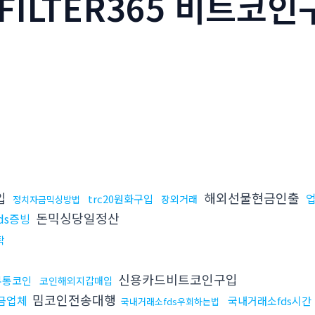
FILTER365 비트코인
입
해외선물현금인출
trc20원화구입
장외거래
정치자금믹싱방법
돈믹싱당일정산
ds증빙
탁
신용카드비트코인구입
무통코인
코인해외지갑매입
밈코인전송대행
금업체
국내거래소fds시간
국내거래소fds우회하는법