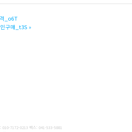
격_o6T
인구매_t3S
»
 010-7172-0213
팩스: 041-533-5881