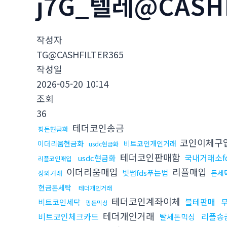
j7G_텔레@CASH
작성자
TG@CASHFILTER365
작성일
2026-05-20 10:14
조회
36
테더코인송금
핑돈현금화
코인이체구
이더리움현금화
비트코인개인거래
usdc현금화
테더코인판매함
국내거래소f
usdc현금화
리플코인매입
이더리움매입
리플매입
빗썸fds푸는법
돈세
장외거래
현금돈세탁
테더개인거래
테더코인계좌이체
블테판매
비트코인세탁
핑돈믹싱
테더개인거래
비트코인체크카드
리플송
탈세돈믹싱