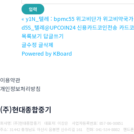
«
y1N_텔레 : bpmc55 위고비단가 위고비약국가
d5S_텔레@UPCOIN24 신용카드코인전송 카드코
목록보기
답글쓰기
글수정
글삭제
Powered by KBoard
이용약관
개인정보처리방침
(주)현대종합중기
회사명: (주)현대종합중기 대표자: 이상은
사업자등록번호: 857-86-00851
주소: 31442 충청남도 아산시 음봉면 신수리길 161
전화: 041-534-8882
핸드폰: