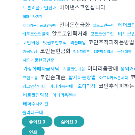
바이낸스코인삽니다
트론리플코인판매
테더수사기관
언더돈현금화
테더코
알트코인구매
이더리움리플코인구매
알트코인퀵거래
비트코
비트코인현금화
모든코인구입
코인추적피하는방법
코인믹싱
빗썸코인추적
리플매입
코인돈현금화
자금믹싱
구매대행
믹싱재테크
검돈믹싱업체
해외선물현금인출
이더리움판매
가상화폐자금세탁
장외거
리플코인매입
코인손대손
코
탈세하는방법
코인무통
아프리카tv돈세탁
코인추적피하
오다믹싱
밈코인삽니다
이더리움판매
비트코인믹싱
이더리움전송
테더수사기관
솔라나구매
좋아요
0
싫어요
0
인쇄