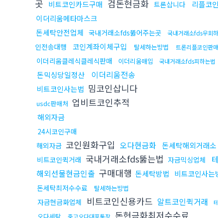
곳
검돈현금화
비트코인카드구매
리플코
트론삽니다
이더리움메타마스크
돈세탁안전업체
국내거래소fds뚫어주는곳
국내거래소fds우회
코인계좌이체구입
인전송대행
탈세하는방법
트론리플코인판
이더리움클레식클레식판매
이더리움매입
국내거래소fds피하는법
이더리움전송
돈믹싱당일정산
밈코인삽니다
비트코인사는법
업비트코인추적
usdc판매처
해외자금
24시코인구매
코인원화구입
오다현금화
돈세탁해외거래소
해외자금
국내거래소fds뚫는법
비트코인퀵거래
자금믹싱업체
구매대행
해외선물현금인출
돈세탁방법
비트코인사는
돈세탁최저수수료
탈세하는방법
비트코인신용카드
알트코인퀵거래
자금현금화업체
돈현금화최저수수료
오다세탁
중고오다대포통장