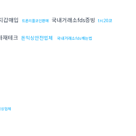
지갑매입
국내거래소fds증빙
trc20코
트론리플코인판매
화재테크
돈믹싱안전업체
국내거래소fds깨는법
믹싱업체