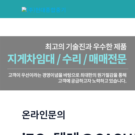
콘
텐
츠
로
건
너
뛰
기
온라인문의