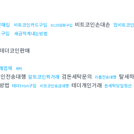
비트코인손대손
인매입
비트코인카드구입
업비트코
trc20원화구입
인구입
세금적게내는방법
테더코인판매
래업체
세탁
인전송대행
검돈세탁문의
탈세하
알트코인퀵거래
리플전송대행
는방법
테더개인거래
테더tron구입
돈세탁당일정산
비트코인송금대행