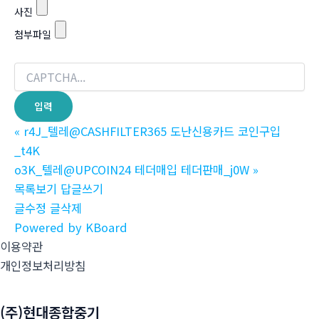
사진
첨부파일
«
r4J_텔레@CASHFILTER365 도난신용카드 코인구입
_t4K
o3K_텔레@UPCOIN24 테더매입 테더판매_j0W
»
목록보기
답글쓰기
글수정
글삭제
Powered by KBoard
이용약관
개인정보처리방침
(주)현대종합중기