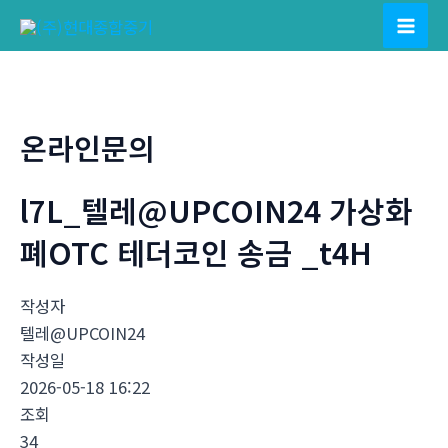
콘
텐
Mai
츠
Men
로
건
온라인문의
너
뛰
l7L_텔레@UPCOIN24 가상화
기
폐OTC 테더코인 송금 _t4H
작성자
텔레@UPCOIN24
작성일
2026-05-18 16:22
조회
34