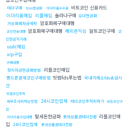
비트코인 신용카드
테더구매
tron현금화
이더리움수수료
이더리움매입
리플매입
솔라나구매
오다현금화
암호화폐구매대행
가상화폐자금세탁
암호화폐구매대행
해외돈믹싱
알트코인구매
코
코인전송대행
인현금직거래
usdc매입
xrp구입
구매대행
리플코인매입
정치자금현금화방법
빗썸fds푸는법
핸드폰결제코인구매방법
국내거래소fds송금시
간
빗썸코인추적
24시코인업체
테더코인추척피하기
세무조사피하는방법
모든코인구
입
탈세돈현금화
리플코인매
롯데상품권테더전환
이더리움구입대행
입
24시코인업체
롯데상품권테더전환