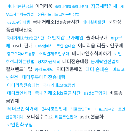
이더리움
자금세탁업체
이더리움현금화
세
솔라나매입 솔라나판매
무조사피하는방법
신용카드비트코인구매방법
국내거래소fds송금시간
문화상
태더원화환전
usdc구입대행
품권테더전송
개인지갑 고가매입
솔라나구매
xrp구
국내거래소fds송금시간
매
usdc판매
이더리움 리플코인구매
코인 손대손
usdc판매처
테더코인추척피하기
코인
소액결제코인구매
중고오다대포통장
테더전송대행
추적피하는방법
돈세탁안전업체
정치자금세탁
컬쳐랜드매입
이더리움매입
테더 손대손
비트코
카지노세탁
테더무통테더전송대행
인환전
이더리움전송대행
국내거래소fds증빙
국내거래소fds출금시간
usdc구입처
비트송
테더코인세탁
금업체
테더코인직거래
24시코인업체
리플코인구매
코인
비트코인구입
오다집수수료
usdc현금화
리플코인판매
현금직거래
코인원화구입