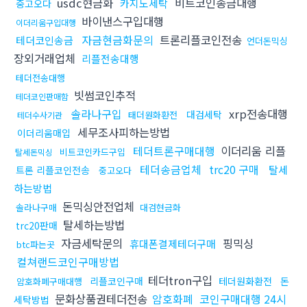
usdc현금화
비트코인송금대행
카지노세탁
중고오다
바이낸스구입대행
이더리움구입대행
자금현금화문의
트론리플코인전송
테더코인송금
언더돈믹싱
장외거래업체
리플전송대행
테더전송대행
빗썸코인추적
테더코인판매함
솔라나구입
xrp전송대행
대검세탁
태더원화환전
테더수사기관
세무조사피하는방법
이더리움매입
테더트론구매대행
이더리움 리플
비트코인카드구입
탈세돈믹싱
테더송금업체
trc20 구매
탈세
트론 리플코인전송
중고오다
하는방법
돈믹싱안전업체
솔라나구매
대검현금화
탈세하는방법
trc20판매
자금세탁문의
핑믹싱
휴대폰결제테더구매
btc파는곳
컬쳐랜드코인구매방법
테더tron구입
리플코인구매
테더원화환전
돈
암호화폐구매대행
문화상품권테더전송
암호화폐
코인구매대행 24시
세탁방법