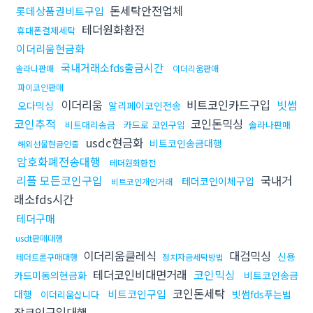
돈세탁안전업체
롯데상품권비트구입
테더원화환전
휴대폰결제세탁
이더리움현금화
국내거래소fds출금시간
솔라나판매
이더리움판매
파이코인판매
이더리움
비트코인카드구입
빗썸
오다믹싱
알리페이코인전송
코인추적
코인돈믹싱
비트대리송금
카드로 코인구입
솔라나판매
usdc현금화
비트코인송금대행
해외선물현금인출
암호화폐전송대행
테더원화환전
리플 모든코인구입
국내거
테더코인이체구입
비트코인개인거래
래소fds시간
테더구매
usdt판매대행
이더리움클레식
대검믹싱
신용
테더트론구매대행
정치자금세탁방법
테더코인비대면거래
코인믹싱
카드미동의현금화
비트코인송금
코인돈세탁
비트코인구입
대행
빗썸fds푸는법
이더리움삽니다
잡코인구입대행