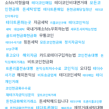
소fds막혔을때
테더코인비대면거래
모든코
테더코인매입
인현금화
돈세탁방법
테더트론매입
돈현금화당일정산
테더코
인이체구입
테더트론파는곳
자금세탁
테더코인믹싱
리플코인구매
국내거래소fds우회하는법
세무조사피하는방법
세탁
대검세탁
무통코인
골드바현금화현금화
핑돈세탁
정치자금믹싱
모든코인현금화
테더수사기관
xrp구매
해외자금
카드로테더구입하는법
중고오다
코인전송대행
돈
비트코인현금화
믹싱해외거래소
코인믹싱
오다집
트론리플전송대행
테더수
돈믹싱최저수수료
해외돈믹싱
테더코인세탁
사기관
테더
비트송금업체
테더매입
개인거래
코인현금화수수료
재테크자금믹싱문의
알트코인퀵거래
돈세탁해드립니다
돈현금화해외거래소
테더구매
트론리플코인판
테더트론매입
재정거래세탁대행
돈현금화안전업체
매
해외자금