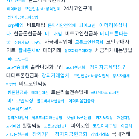
테더현금화
24시코인구매
코인전송otc공식업체
테더매입
정치자금현금화방법
비트매입
이더리움삽니
xrp매입
돈믹싱안전업체
파이코인
다
현금돈현금화
비트코인현금화
테더트론파는
비트매입
곳
자금세탁업체
코인구매사
모든코인현금화
신용카드테더구입
이트
테더거래
세금적게내는방법
탈세돈세탁
암호화폐구매대행
파이코인구입
솔라나원화구입
정치자금세탁방법
xrp전송대행
usdt현금화
테더트론현금화
장외거래업체
코인전송otc공식업체
정치자금세
비트코인믹싱
탁방법
트론리플전송업체
핑돈현금화
테더손대손
국내거래소fds시간
비트코인믹싱
이더리움현금화
골드바세탁현금화
검돈세탁문의
빗썸fds푸는법
장외거래업체
세무조사피하는방법
카지노믹싱
개인지갑
횡령믹싱
파이코인
코인이체구입
아프리
고가매입
모든코인현금화
장외거래
정치자금현금화
국내거래
카tv돈현금화
장외거래소