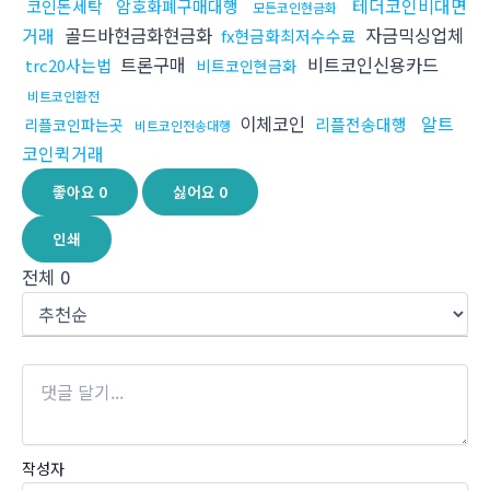
테더코인비대면
코인돈세탁
암호화폐구매대행
모든코인현금화
거래
골드바현금화현금화
자금믹싱업체
fx현금화최저수수료
트론구매
비트코인신용카드
trc20사는법
비트코인현금화
비트코인환전
이체코인
알트
리플전송대행
리플코인파는곳
비트코인전송대행
코인퀵거래
좋아요
0
싫어요
0
인쇄
전체
0
작성자