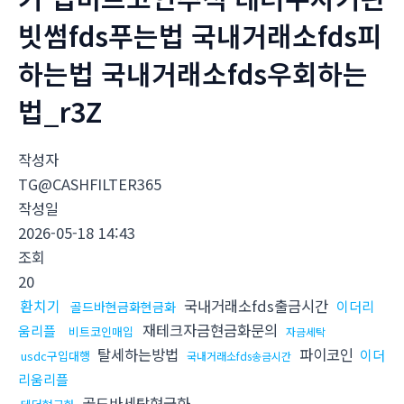
빗썸fds푸는법 국내거래소fds피
하는법 국내거래소fds우회하는
법_r3Z
작성자
TG@CASHFILTER365
작성일
2026-05-18 14:43
조회
20
환치기
국내거래소fds출금시간
이더리
골드바현금화현금화
재테크자금현금화문의
움리플
비트코인매입
자금세탁
탈세하는방법
파이코인
이더
usdc구입대행
국내거래소fds송금시간
리움리플
골드바세탁현금화