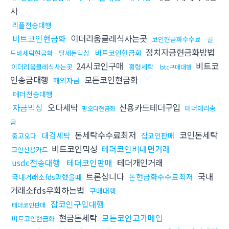
사
리플전송대행
비트코인현금화
이더리움클레식사는곳
코인현금화수수료
골
정치자금현금화방법
비트코인현금화
드바세탁현금화
탈세돈믹싱
24시코인구매
비트코
이더리움클레식사는곳
횡령세탁
btc구매대행
인송금대행
모든코인현금화
해외자금
테더전송대행
자금믹싱
오다세탁
신용카드테더구입
테더대리송
핑오다현금화
금
돈세탁수수료최저
코인돈세탁
대검세탁
잡코인판매
중고오다
비트코인믹싱
테더코인비대면거래
코인신용카드
usdc전송대행
테더코인판매
테더개인거래
트론삽니다
국내
돈현금화수수료최저
국내거래소fds막혔을때
거래소fds우회하는법
구매대행
잡코인구입대행
테더코인판매
현금돈세탁
모든코인고가매입
비트코인현금화