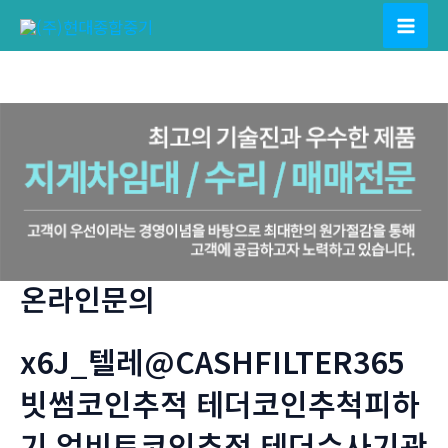
콘
텐
Mai
츠
Men
로
건
너
뛰
기
온라인문의
x6J_텔레@CASHFILTER365
빗썸코인추적 테더코인추척피하
기 업비트코인추적 테더수사기관