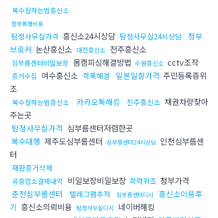
복수잘하는법흥신소
청부폭행비용
흥신소24시상담
청부
탐정사무실가격
탐정사무실24시상담
브로커
논산흥신소
전주흥신소
대전흥신소
몸캠피싱해결방법
cctv조작
심부름센터비밀보장
수원흥신소
여수흥신소
일본밀항가격
주민등록증위
학폭해결
증거수집
조
카카오톡해킹
채권차량찾아
진주흥신소
복수잘하는법흥신소
주는곳
탐정사무실가격
심부름센터저렴한곳
복수대행
제주도심부름센터
인천심부름센
심부름센터24시상담
터
재판증거삭제
비밀보장비밀보장
청부가격
학력위조
유흥업소결제내역
춘천심부름센터
흥신소이용후
텔레그램추적
심부름센터디시
기
흥신소의뢰비용
네이버해킹
탐정사무실디시