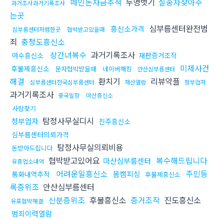
떼인돈자금추적
누명벗기
실종자찾아주
과거조사과거기록조사
는곳
심부름센터완전범
흥신소가격
심부름센터저렴한곳
협박받고있을때
죄
충청도흥신소
상간녀복수
과거기록조사
여수흥신소
재판증거조작
미제사건
후불제흥신소
문자협박받을때
네이버해킹
안산심부름센터
해결
환치기
리뷰악플
심부름센터전국심부름센터
재산열람
청부업자
과거기록조사
중국밀항
마산흥신소
사람찾기
탐정사무실디시
청부업자
진주흥신소
심부름센터의뢰가격
탐정사무실의뢰비용
돈받아드립니다
협박받고있어요
복수해드립니다
마산심부름센터
유흥업소내역
어려운일흥신소
주민등
몸캠피싱
통화내역추적
후불제흥신소
록증위조
안산심부름센터
신분증위조
후불흥신소
증거조작
진도흥신소
유포협박해결
범죄이력열람