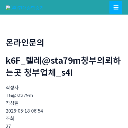
콘
텐
Mai
츠
Men
로
건
온라인문의
너
뛰
k6F_텔레@sta79m청부의뢰하
기
는곳 청부업체_s4I
작성자
TG@sta79m
작성일
2026-05-18 06:54
조회
27