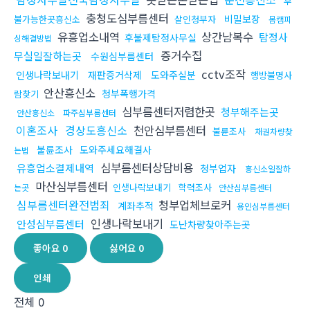
후
충청도심부름센터
비밀보장
불가능한곳흥신소
살인청부자
몸캠피
유흥업소내역
상간남복수
탐정사
후불제탐정사무실
싱해결방법
증거수집
무실일잘하는곳
수원심부름센터
cctv조작
인생나락보내기
재판증거삭제
도와주실분
행방불명사
안산흥신소
청부폭행가격
람찾기
심부름센터저렴한곳
청부해주는곳
안산흥신소
파주심부름센터
이혼조사
경상도흥신소
천안심부름센터
불륜조사
채권차량찾
불륜조사
도와주세요해결사
는법
심부름센터상담비용
유흥업소결제내역
청부업자
흥신소일잘하
마산심부름센터
인생나락보내기
학력조사
는곳
안산심부름센터
심부름센터완전범죄
청부업체브로커
계좌추적
용인심부름센터
인생나락보내기
안성심부름센터
도난차량찾아주는곳
좋아요
0
싫어요
0
인쇄
전체
0