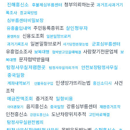
진해흥신소
청부의뢰하는곳
후불제심부름센터
과거조사과거기
록조사
참교육방법
심부름센터비밀보장
주민등록증위조
살인청부자
유흥출입내역
신용도조회
일본밀항브로커
몸캠피싱
일본밀항브로커
군포심부름센터
과거기록조사
사기당한돈찾는법
유흥업소조사
사람찾기전문업체
보복대행
보
협박받고있을때해결
문자협박받을때
복대행
탐정사무실저렴한곳
안전보장탐정사무실
탐정사무실의뢰가격
중국밀항
인생망가뜨리는법
사건
계좌내역보기
흥신소디시
선불유심구입
조작
예금잔액조회
증거조작
밀항비용
음지흥신소
강릉심부름센터
중국밀항
재판증거조작
아이폰찾기
인천흥신소
도난차량위치추적
고민바로해결
강원도흥신소
탐정사무실완전범죄
탐정사무실전국탐정사무실
못받은돈받는법
순천흥신소