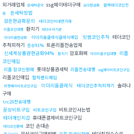
외거래업체
ssg페이테더구매
블랙테더코인전
돈세탁문의
오다현금화
돈세탁방법
송
검돈현금화문의
테더코인비대면거래
환치기
리플코인대행
테더수사기관
빗썸코인추적
테더코인
이더리움클레식클레식매입
이더리움현금화
추척피하기
트론리플전송업체
문상91%
신세계상품권현금화94%
암호화폐
리플
환치기
이더리움구입대행
코인매입
롯데상품권세탁
리플 잡코인판매
리플전송대행
ssg페이비트코인구입
리플코인매입
컬쳐랜드매입
이더리움클레식
솔라나
테더코인추척피하기
위챗페이비트코인구입
구매
trc20전송대행
문상비트구입
비트코인사는법
비트코인구입
테더개인지갑
휴대폰결제비트코인구입
코인 손대손
테더코인판매
문상코인구매방법
테더최저수수료
리플 잡코인판매