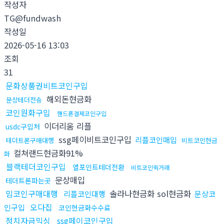
작성자
TG@fundwash
작성일
2026-05-16 13:03
조회
31
문화상품권비트코인구입
해외돈현금화
문상테더전송
코인원화구입
핸드폰결제코인구입
이더리움 리플
usdc구입처
ssg페이비트코인구입
리플코인매입
테더트론구매대행
비트코인현금
컬쳐랜드현금화91%
화
블랙테더코인구입
엘포인트테더전환
비트코인퀵거래
문상매입
테더트론파는곳
밈코인구매대행
솔라나현금화 sol현금화
리플코인대행
문상코
오다집
인구입
코인현금화수수료
정치자금믹싱
ssg페이코인구입