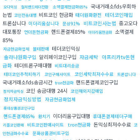
국내거래소fds우회하
소액결제현금화85%
오다믹싱
컬쳐랜드테더전환
는법
비트코인 현금화
테더코인매입
태더원화환전
코인전송대행
트론삽니다
비트코인사는법
중고오다
이더리움삽니다
문상91%
대포통장
핸드폰결제85%
소액결제
언더돈현금화
이더리움현금화
85%
테더코인믹싱
블테판매
자금현금화업체
솔라나원화구입
알리페이코인구입
자금세탁
아프리카tv돈현
금화
테더트론구매대행
비트대리송금
코인세탁최저수수료
테더코인추척피하기
코인구매사이트
트론삽니다
국내거래소fds송금시간
핸드폰결제코인구입
tron현금화
코인 송금대행 24시
코인해외지갑매입
정치자금믹싱
정치자금믹싱방법
자금현금화업체
롯데상품권코인구입
이더리움구입대행
핸드폰결제85%
휴대폰결제테더구매
환치기
돈믹싱최저수수료
tron현금화
비트코인판매사이트
코
리플코인판매
문화상품권비트구입
인현금화수수료