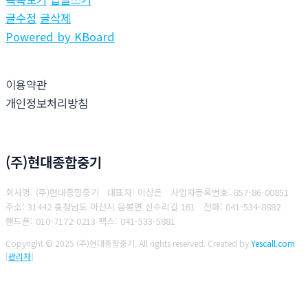
글수정
글삭제
Powered by KBoard
이용약관
개인정보처리방침
(주)현대종합중기
회사명: (주)현대종합중기 대표자: 이상은
사업자등록번호: 857-86-00851
주소: 31442 충청남도 아산시 음봉면 신수리길 161
전화: 041-534-8882
핸드폰: 010-7172-0213
팩스: 041-533-5881
Copyright © 2025 (주)현대종합중기. All rights reserved.
Created by
Yescall.com
[
관리자
]