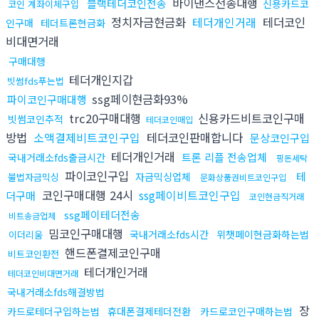
바이낸스전송대행
블랙테더코인전송
신용카드코
코인 계좌이체구입
정치자금현금화
테더개인거래
테더코인
인구매
테더트론현금화
비대면거래
구매대행
테더개인지갑
빗썸fds푸는법
ssg페이현금화93%
파이코인구매대행
trc20구매대행
신용카드비트코인구매
빗썸코인추적
테더코인매입
방법
소액결제비트코인구입
테더코인판매합니다
문상코인구입
테더개인거래
트론 리플 전송업체
국내거래소fds출금시간
핑돈세탁
파이코인구입
테
자금믹싱업체
불법자금믹싱
문화상품권비트코인구입
코인구매대행 24시
ssg페이비트코인구입
더구매
코인현금직거래
ssg페이테더전송
비트송금업체
밈코인구매대행
국내거래소fds시간
위챗페이현금화하는법
이더리움
핸드폰결제코인구매
비트코인환전
테더개인거래
테더코인비대면거래
국내거래소fds해결방법
장
카드로테더구입하는법
휴대폰결제테더전환
카드로코인구매하는법