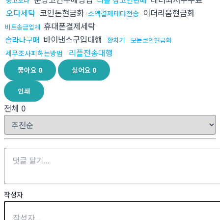
중고오다
오다세탁
코인돈현금화
이더리움현금화
소액결제테더전송
휴대폰결제세탁
비트송금업체
바이낸스구입대행
솔라나구매
환치기
모든코인현금화
리플전송대행
세무조사피하는방법
좋아요
0
싫어요
0
인쇄
전체
0
작성자