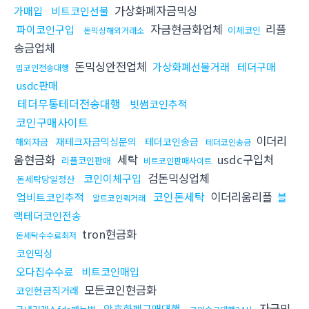
가상화폐자금믹싱
가매입
비트코인선물
자금현금화업체
리플
파이코인구입
이체코인
돈믹싱해외거래소
송금업체
돈믹싱안전업체
가상화폐선물거래
테더구매
밈코인전송대행
usdc판매
테더무통테더전송대행
빗썸코인추적
코인구매사이트
이더리
재테크자금믹싱문의
테더코인송금
해외자금
테더코인송금
움현금화
세탁
usdc구입처
리플코인판매
비트코인판매사이트
검돈믹싱업체
코인이체구입
돈세탁당일정산
코인돈세탁
이더리움리플
업비트코인추적
블
알트코인퀵거래
랙테더코인전송
tron현금화
돈세탁수수료최저
코인믹싱
오다집수수료
비트코인매입
모든코인현금화
코인현금직거래
자금믹
암호화폐구매대행