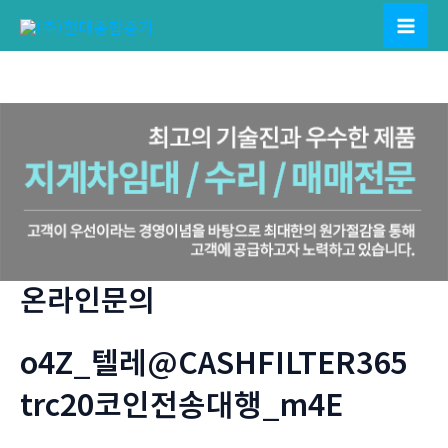
콘
텐
Mai
츠
Men
로
건
너
뛰
기
온라인문의
o4Z_텔레@CASHFILTER365
trc20코인전송대행_m4E