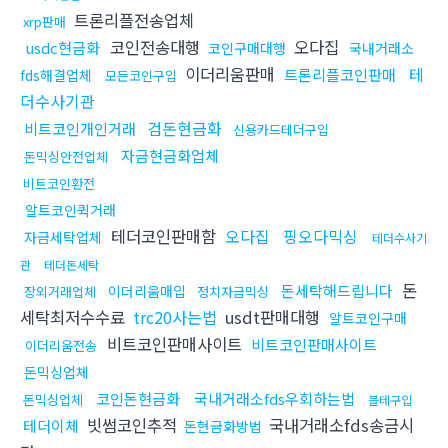
트론리플전송업체
xrp판매
코인전송대행
오다집
usdc현금화
코인구매대행
국내거래소
이더리움판매
테
트론리플코인판매
fds해결업체
모든코인구입
더수사기관
검돈현금화
비트코인개인거래
신용카드테더구입
자금현금화업체
돈믹싱안전업체
비트코인환전
알트코인퀵거래
테더코인판매함
오다집
핑오다믹싱
자금세탁업체
테더수사기
관
테더돈세탁
돈
돈세탁해드립니다
이더리움매입
장외거래업체
정치자금믹싱
세탁최저수수료
trc20사는법
usdt판매대행
알트코인구매
비트코인판매사이트
비트코인판매사이트
이더리움전송
돈믹싱업체
코인돈현금화
국내거래소fds우회하는법
돈믹싱업체
블테구입
빗썸코인추적
국내거래소fds송금시
테더이체
돈현금화방법