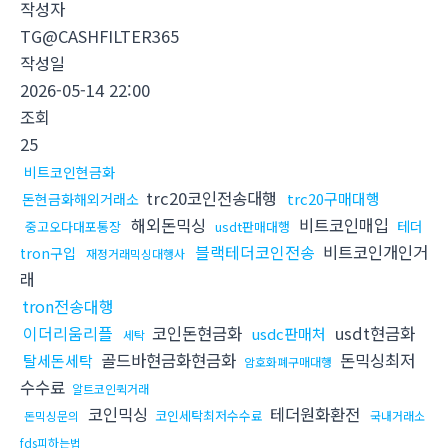
작성자
TG@CASHFILTER365
작성일
2026-05-14 22:00
조회
25
비트코인현금화
trc20코인전송대행
trc20구매대행
돈현금화해외거래소
해외돈믹싱
비트코인매입
테더
중고오다대포통장
usdt판매대행
블랙테더코인전송
비트코인개인거
tron구입
재정거래믹싱대행사
래
tron전송대행
이더리움리플
코인돈현금화
usdt현금화
usdc판매처
세탁
골드바현금화현금화
돈믹싱최저
탈세돈세탁
암호화폐구매대행
수수료
알트코인퀵거래
코인믹싱
테더원화환전
코인세탁최저수수료
돈믹싱문의
국내거래소
fds피하는법