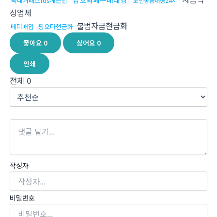
국내거래소fds깨는법
코인송금대행24시
싱업체
불법자금현금화
테더매입
핑오다현금화
좋아요
0
싫어요
0
인쇄
전체
0
작성자
비밀번호