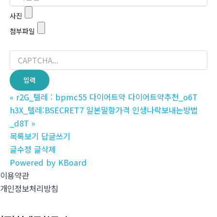
사진
첨부파일
«
r2G_텔레 : bpmc55 다이어트약 다이어트약추천_o6T
h3X_텔레:BSECRET7 일본밀항가격 인생나락보내는방법
_d8T
»
목록보기
답글쓰기
글수정
글삭제
Powered by KBoard
이용약관
개인정보처리방침