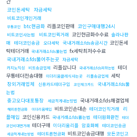
간
코인돈세탁
자금세탁
비트코인개인거래
btc현금화
리플코인판매
코인구매대행24시
무통코인
코인현금화수수료
비트코인퀵거래
솔라나판
비트코인사는법
코인돈세
매
테더코인송금
국내거래소fds송금시간
오다세탁
탁테더거래
fx세탁최저수수료
국내거래소fds뚫는법
국내거래소fds뚫어주는곳
자금세탁
리플삽니다
테더
카지노믹싱
비트송금업체
국내거래소fds피하는법
무통테더전송대행
세탁
이더리움클레식사는곳
리플송금업체
장외거래업체
국내거래소fds뚫
신용카드테더구입
코인체크카드
는법
중고오다대포통장
국내거래소fds해결업체
세금적게내는방법
비트코인손대손
리
테더코인직거래
해외돈현금화
이더리움매입
플매입
코인신용카드
테더원화환전
국내거래소fds뚫는법
테더
테더구매
이더리움리플
암호화폐
테더코인송금
코인비대면거래
비트코인송금대행
모든코인고
테더트론현금화
세금적게내는방법