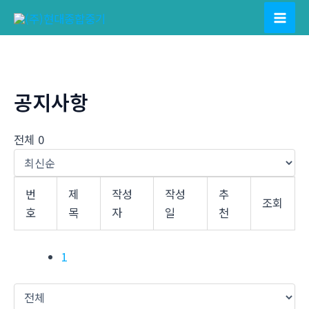
콘
텐
Mai
츠
Men
로
건
공지사항
너
뛰
기
전체 0
번
제
작성
작성
추
조회
호
목
자
일
천
1