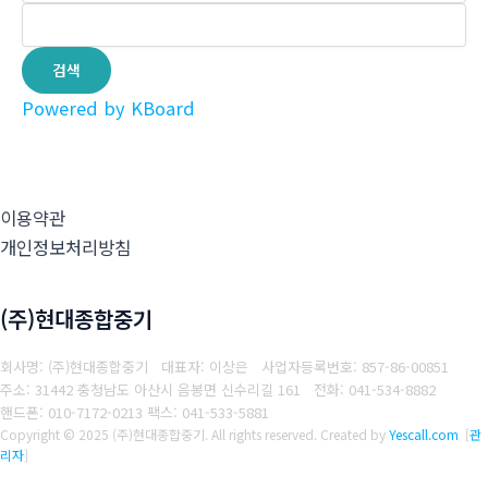
검색
Powered by KBoard
이용약관
개인정보처리방침
(주)현대종합중기
회사명: (주)현대종합중기 대표자: 이상은
사업자등록번호: 857-86-00851
주소: 31442 충청남도 아산시 음봉면 신수리길 161
전화: 041-534-8882
핸드폰: 010-7172-0213
팩스: 041-533-5881
Copyright © 2025 (주)현대종합중기. All rights reserved.
Created by
Yescall.com
[
관
리자
]